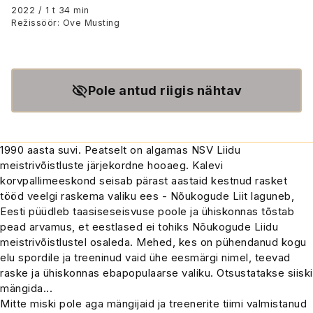
2022 / 1 t 34 min
Režissöör: Ove Musting
Pole antud riigis nähtav
1990 aasta suvi. Peatselt on algamas NSV Liidu
meistrivõistluste järjekordne hooaeg. Kalevi
korvpallimeeskond seisab pärast aastaid kestnud rasket
tööd veelgi raskema valiku ees - Nõukogude Liit laguneb,
Eesti püüdleb taasiseseisvuse poole ja ühiskonnas tõstab
pead arvamus, et eestlased ei tohiks Nõukogude Liidu
meistrivõistlustel osaleda. Mehed, kes on pühendanud kogu
elu spordile ja treeninud vaid ühe eesmärgi nimel, teevad
raske ja ühiskonnas ebapopulaarse valiku. Otsustatakse siiski
mängida...
Mitte miski pole aga mängijaid ja treenerite tiimi valmistanud