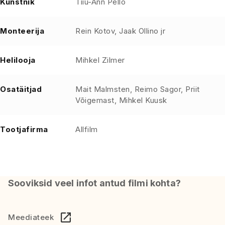
Kunstnik
Tiiu-Ann Pello
Monteerija
Rein Kotov, Jaak Ollino jr
Helilooja
Mihkel Zilmer
Osatäitjad
Mait Malmsten, Reimo Sagor, Priit
Võigemast, Mihkel Kuusk
Tootjafirma
Allfilm
Sooviksid veel infot antud filmi kohta?
Meediateek