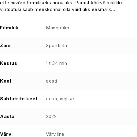
ette niivõrd tormiliseks hooajaks. Pärast kõikvõimalikke
vintsutusi saab meeskonnal olla vaid üks eesmärk...
Filmiliik
Mängufilm
Žanr
Spordifilm
Kestus
1 t 34 min
Keel
eesti
Subtiitrite keel
eesti, inglise
Aasta
2022
Värv
Värviline