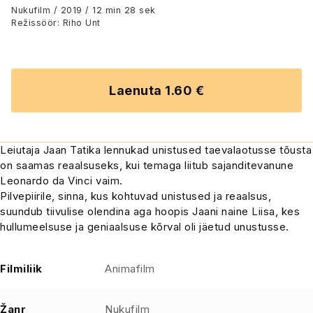
Nukufilm / 2019 / 12 min 28 sek
Režissöör: Riho Unt
Laenuta 1.60 €
Leiutaja Jaan Tatika lennukad unistused taevalaotusse tõusta
on saamas reaalsuseks, kui temaga liitub sajanditevanune
Leonardo da Vinci vaim.
Pilvepiirile, sinna, kus kohtuvad unistused ja reaalsus,
suundub tiivulise olendina aga hoopis Jaani naine Liisa, kes
hullumeelsuse ja geniaalsuse kõrval oli jäetud unustusse.
Filmiliik
Animafilm
Žanr
Nukufilm