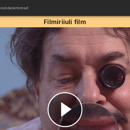
oolidele
Hinnad
Filmiriiuli film
Esita
video