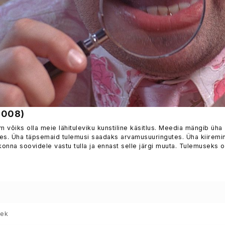
2008)
 võiks olla meie lähituleviku kunstiline käsitlus. Meedia mängib üha
ises. Üha täpsemaid tulemusi saadaks arvamusuuringutes. Üha kiiremin
konna soovidele vastu tulla ja ennast selle järgi muuta. Tulemuseks 
sek