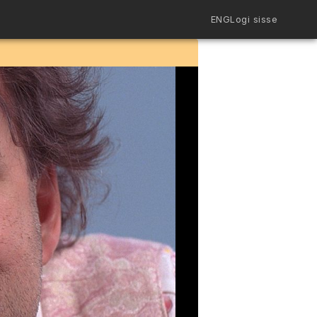
ENG
Logi sisse
Filmiriiul
Kureeritud kogud
Filmikaart
Ajajoon
Koolidele
Hinnad
ENG