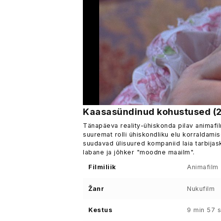
Kaasasündinud kohustused (
Tänapäeva reality-ühiskonda pilav animafilm
suuremat rolli ühiskondliku elu korraldam
suudavad ülisuured kompaniid laia tarbijas
labane ja jõhker "moodne maailm".
Filmiliik
Animafilm
Žanr
Nukufilm
Kestus
9 min 57 