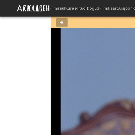
Filmiriiul
Kureeritud kogud
Filmikaart
Ajajoon
K