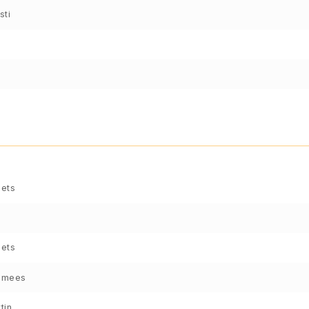
sti
ets
ets
emees
tin