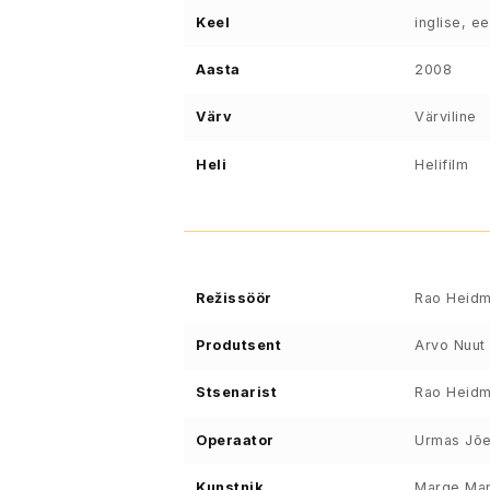
Keel
inglise, ee
Aasta
2008
Värv
Värviline
Heli
Helifilm
Režissöör
Rao Heidm
Produtsent
Arvo Nuut
Stsenarist
Rao Heidm
Operaator
Urmas Jõ
Kunstnik
Marge Mar