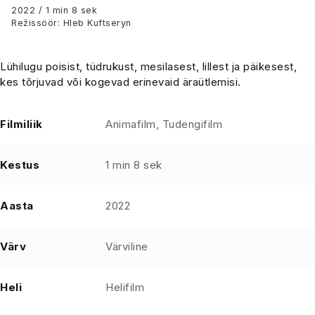
2022 / 1 min 8 sek
Režissöör: Hleb Kuftseryn
Lühilugu poisist, tüdrukust, mesilasest, lillest ja päikesest,
kes tõrjuvad või kogevad erinevaid äraütlemisi.
Filmiliik
Animafilm, Tudengifilm
Kestus
1 min 8 sek
Aasta
2022
Värv
Värviline
Heli
Helifilm