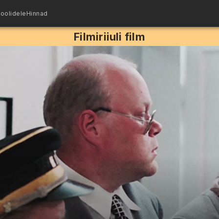
oolidele
Hinnad
Filmiriiuli film