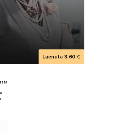
Laenuta 3.60 €
sata.
ja
e