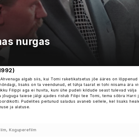
mas nurgas
1992)
 Ahvenaga algab siis, kui Tomi raketikatsetus jõe ääres on lõppenud
õndagi, lisaks on ta veendunud, et tühja taarat ei tohi niisama ära vi
ku Filippi aga ei huvita, kuni ühe pudeli kildude seast tulevad välja
 jõuguga taiese jälgi ajades ristub Filipi tee Tomi, tema sõbra Harri 
ordikotti. Pudelites peitunud saladus avaneb sellele, kel lisaks heal
use ja alatuse.
ilm, Koguperefilm