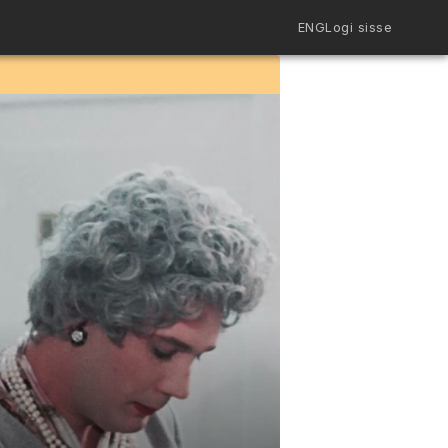
ENG
Logi sisse
Filmiriiul
Kureeritud kogud
Filmikaart
Ajajoon
Koolidele
Hinnad
ENG