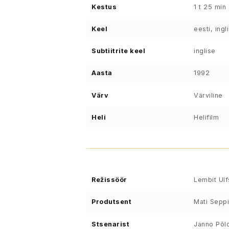
Kestus
1 t 25 min
Keel
eesti, ingl
Subtiitrite keel
inglise
Aasta
1992
Värv
Värviline
Heli
Helifilm
Režissöör
Lembit Ul
Produtsent
Mati Sepp
Stsenarist
Janno Põl