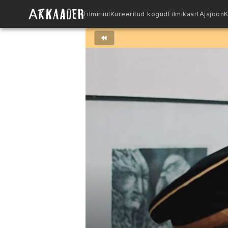
Filmiriiul
Kureeritud kogud
Filmikaart
Ajajoon
K