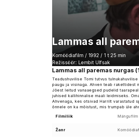
Lammas all pare
Komöödiafilm / 1992 / 1 t 25 min
Režissöör: Lembit Ulfsak
Lammas all paremas nurgas (
Teadushuvilise Tomi tutvus tulnukahuvilise
paugu ja visinaga. Ahven teab rakettidest m
Jõest leitud vanaaegsed pudelid taarapealik
juhised kallihinnalise maali leidmiseks. Oma
Ahvenaga, kes otsivad Harrilt varastatud sp
õnnele on ka mõistust, mis trumpab üle ahn
Filmiliik
Mängufilm
Žanr
Komöödiaf