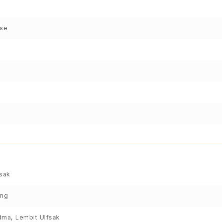
ise
fsak
ing
dma, Lembit Ulfsak