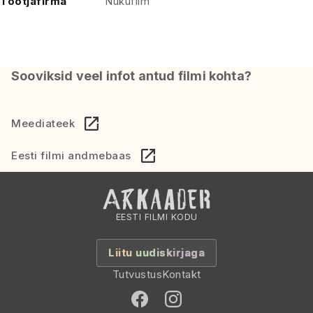
Tootjafirma
Nukufilm
Sooviksid veel infot antud filmi kohta?
Meediateek
Eesti filmi andmebaas
EESTI FILMI KODU
Liitu uudiskirjaga
Tutvustus
Kontakt