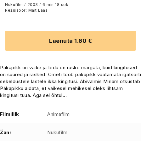
Nukufilm / 2003 / 6 min 18 sek
Režissöör: Mait Laas
Laenuta 1.60 €
Päkapikk on väike ja teda on raske märgata, kuid kingitused
on suured ja rasked. Ometi toob päkapikk vaatamata igatsorti
sekeldustele lastele ikka kingitusi. Abivalmis Miriam otsustab
Päkapikku aidata, et väikesel mehikesel oleks lihtsam
kingitusi tuua. Aga sel õhtul...
Filmiliik
Animafilm
Žanr
Nukufilm