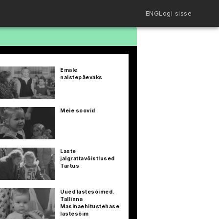
ENG
Logi sisse
Filmiriiul
Kureeritud kogud
Filmikaart
Emale
Ajajoon
naistepäevaks
Koolidele
Hinnad
ENG
Meie soovid
Laste
jalgrattavõistlused
Tartus
Uued lastesõimed.
Tallinna
Masinaehitustehase
lastesõim