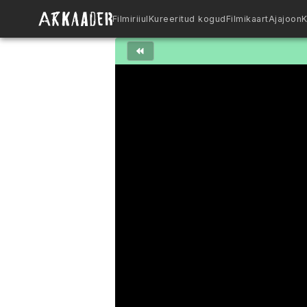
Filmiriiul
Kureeritud kogud
Filmikaart
Ajajoon
K