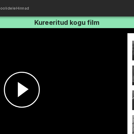
oolidele
Hinnad
Kureeritud kogu film
Esita
video