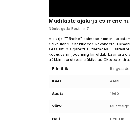
Mudilaste ajakirja esimene n
Nõukogude Eesti nr 7
Ajakirja "Täheke" esimese numbri koostam
esiknumbri lehekülgede kavandeid. Ekraanil 
seas istub sigaretti suitsetades illustraa
koduses miljöös ning kirjeldab kaamerale o
trükkimisprotsess trükikojas Oktoober tira
Filmiliik
Ringvaade
Keel
eesti
Aasta
1960
Värv
Mustvalge
Heli
Helifilm