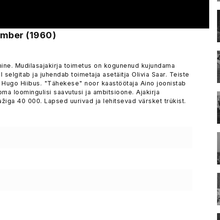
umber (1960)
ine. Mudilasajakirja toimetus on kogunenud kujundama
selgitab ja juhendab toimetaja asetäitja Olivia Saar. Teiste
tor Hugo Hiibus. "Tähekese" noor kaastöötaja Aino joonistab
ma loomingulisi saavutusi ja ambitsioone. Ajakirja
ažiga 40 000. Lapsed uurivad ja lehitsevad värsket trükist.