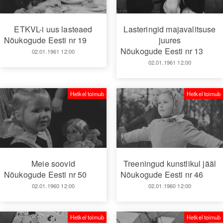
ETKVL-i uus lasteaed
Lasteringid majavalitsuse
Nõukogude Eesti nr 19
juures
Nõukogude Eesti nr 13
02.01.1961 12:00
02.01.1961 12:00
Hetkel toimub
Hetkel toimub
Meie soovid
Treeningud kunstlikul jääl
Nõukogude Eesti nr 50
Nõukogude Eesti nr 46
02.01.1960 12:00
02.01.1960 12:00
Hetkel toimub
Hetkel toimub