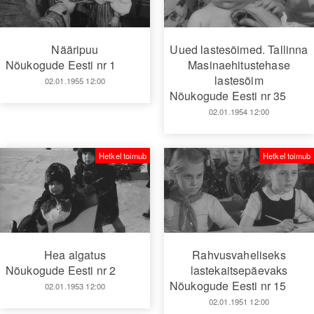
Nääripuu
Uued lastesõimed. Tallinna
Nõukogude Eesti nr 1
Masinaehitustehase
lastesõim
02.01.1955 12:00
Nõukogude Eesti nr 35
02.01.1954 12:00
Hetkel toimub
Hetkel toimub
Hea algatus
Rahvusvaheliseks
Nõukogude Eesti nr 2
lastekaitsepäevaks
Nõukogude Eesti nr 15
02.01.1953 12:00
02.01.1951 12:00