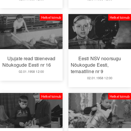
Hetkel toimub
Hetkel toimub
Ujujate read täienevad
Eesti NSV noorsugu
Nõukogude Eesti nr 16
Nõukogude Eesti,
temaatiline nr 9
02.01.1958 12:00
02.01.1958 12:00
Hetkel toimub
Hetkel toimub