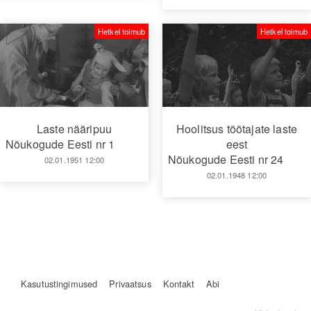
Hetkel toimub
Hetkel toimub
Laste nääripuu
Hoolitsus töötajate laste
Nõukogude Eesti nr 1
eest
Nõukogude Eesti nr 24
02.01.1951 12:00
02.01.1948 12:00
Kasutustingimused
Privaatsus
Kontakt
Abi