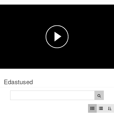
Esita
video
Edastused