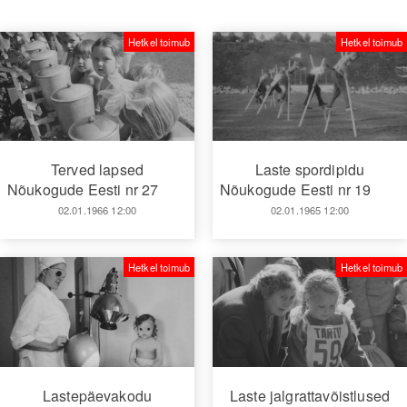
Hetkel toimub
Hetkel toimub
Terved lapsed
Laste spordipidu
Nõukogude Eesti nr 27
Nõukogude Eesti nr 19
02.01.1966 12:00
02.01.1965 12:00
Hetkel toimub
Hetkel toimub
Lastepäevakodu
Laste jalgrattavõistlused