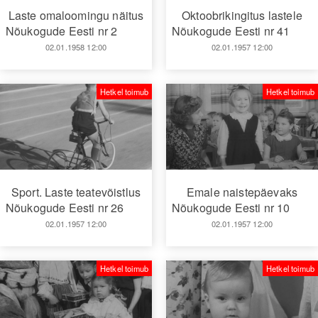
Laste omaloomingu näitus
Oktoobrikingitus lastele
Nõukogude Eesti nr 2
Nõukogude Eesti nr 41
02.01.1958 12:00
02.01.1957 12:00
Hetkel toimub
Hetkel toimub
Sport. Laste teatevõistlus
Emale naistepäevaks
Nõukogude Eesti nr 26
Nõukogude Eesti nr 10
02.01.1957 12:00
02.01.1957 12:00
Hetkel toimub
Hetkel toimub