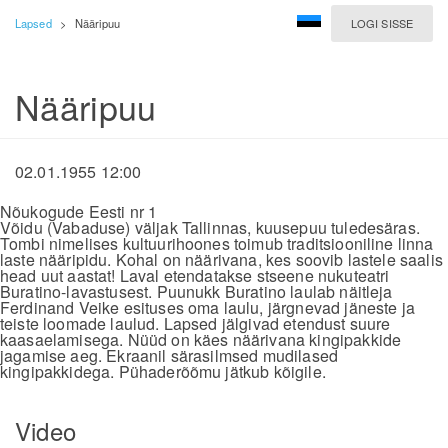
Lapsed
>
Nääripuu
LOGI SISSE
Nääripuu
02.01.1955 12:00
Nõukogude Eesti nr 1
Võidu (Vabaduse) väljak Tallinnas, kuusepuu tuledesäras.
Tombi nimelises kultuurihoones toimub traditsiooniline linna
laste nääripidu. Kohal on näärivana, kes soovib lastele saalis
head uut aastat! Laval etendatakse stseene nukuteatri
Buratino-lavastusest. Puunukk Buratino laulab näitleja
Ferdinand Veike esituses oma laulu, järgnevad jäneste ja
teiste loomade laulud. Lapsed jälgivad etendust suure
kaasaelamisega. Nüüd on käes näärivana kingipakkide
jagamise aeg. Ekraanil särasilmsed mudilased
kingipakkidega. Pühaderõõmu jätkub kõigile.
Video