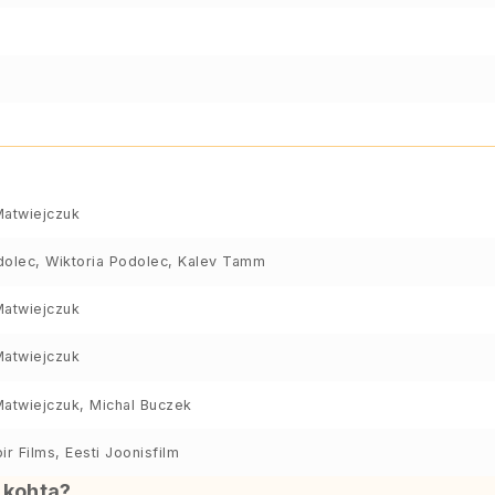
Matwiejczuk
dolec, Wiktoria Podolec, Kalev Tamm
Matwiejczuk
Matwiejczuk
Matwiejczuk, Michal Buczek
ir Films, Eesti Joonisfilm
i kohta?