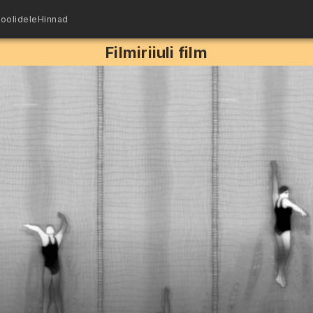
oolidele
Hinnad
Filmiriiuli film