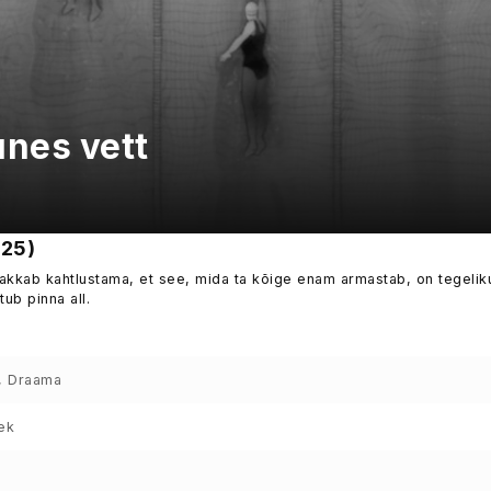
unes vett
025)
 hakkab kahtlustama, et see, mida ta kõige enam armastab, on tegeliku
tub pinna all.
m, Draama
ek