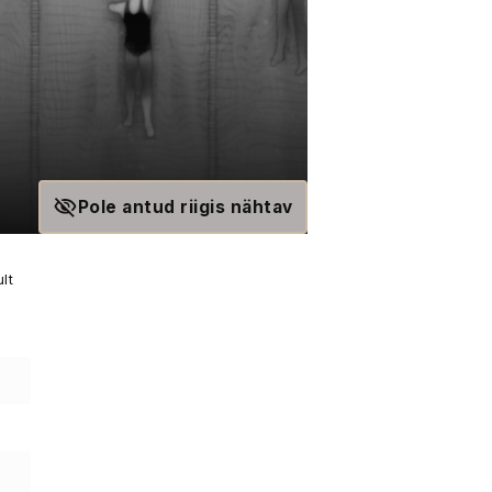
Pole antud riigis nähtav
lt