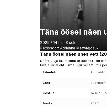
Täna öösel näen 
2025 / 14 min 8 sek
Režissöör: Adrianna Matwiejczuk
Täna öösel näen unes vett (2
Noore ujuja elu muutub drastiliselt, kui ta
talle suurim oht. Tume lugu sellest, mis pei
Filmiliik
Animafilm
Žanr
Joonisfil
Kestus
14 min 8 s
Aasta
2025