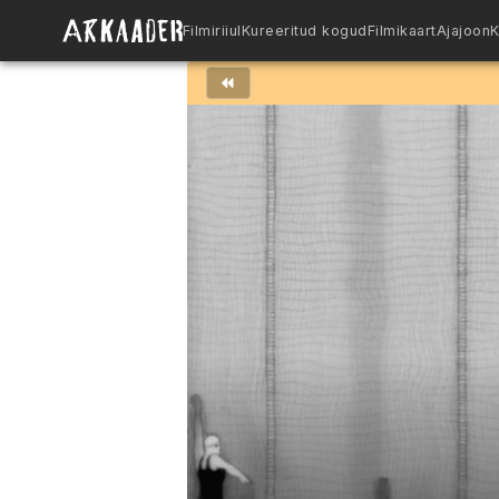
Filmiriiul
Kureeritud kogud
Filmikaart
Ajajoon
K