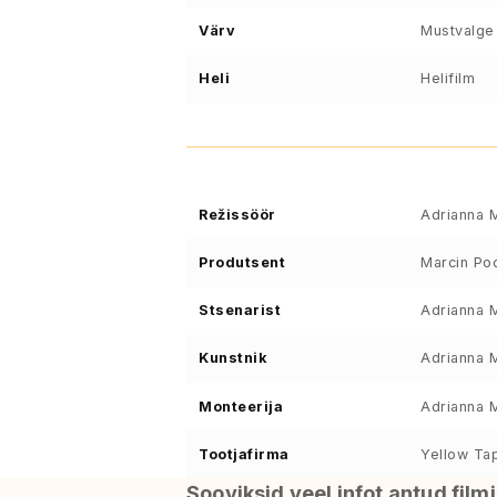
Värv
Mustvalge
Heli
Helifilm
Režissöör
Adrianna 
Produtsent
Marcin Po
Stsenarist
Adrianna 
Kunstnik
Adrianna 
Monteerija
Adrianna 
Tootjafirma
Yellow Tap
Sooviksid veel infot antud film