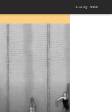
ENG
Logi sisse
Filmiriiul
Kureeritud kogud
Filmikaart
Ajajoon
Koolidele
Hinnad
ENG