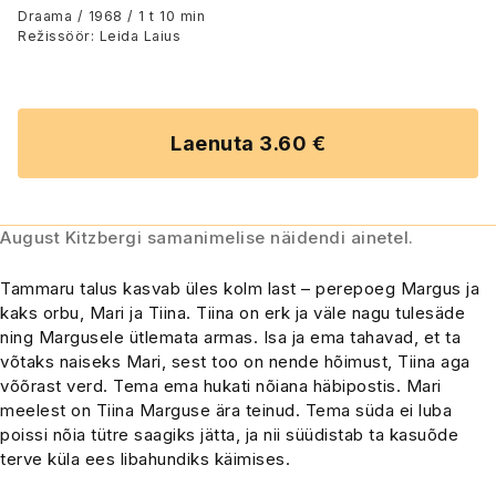
Draama / 1968 / 1 t 10 min
Režissöör: Leida Laius
Laenuta 3.60 €
August Kitzbergi samanimelise näidendi ainetel.
Tammaru talus kasvab üles kolm last – perepoeg Margus ja
kaks orbu, Mari ja Tiina. Tiina on erk ja väle nagu tulesäde
ning Margusele ütlemata armas. Isa ja ema tahavad, et ta
võtaks naiseks Mari, sest too on nende hõimust, Tiina aga
võõrast verd. Tema ema hukati nõiana häbipostis. Mari
meelest on Tiina Marguse ära teinud. Tema süda ei luba
poissi nõia tütre saagiks jätta, ja nii süüdistab ta kasuõde
terve küla ees libahundiks käimises.