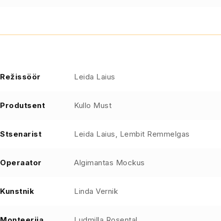
Režissöör
Leida Laius
Produtsent
Kullo Must
Stsenarist
Leida Laius, Lembit Remmelgas
Operaator
Algimantas Mockus
Kunstnik
Linda Vernik
Monteerija
Ludmilla Rosental