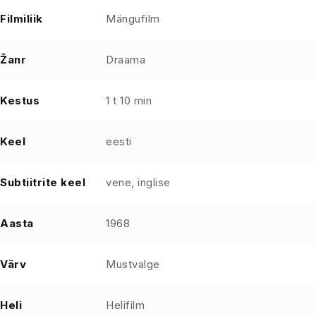
Filmiliik
Mängufilm
Žanr
Draama
Kestus
1 t 10 min
Keel
eesti
Subtiitrite keel
vene, inglise
Aasta
1968
Värv
Mustvalge
Heli
Helifilm