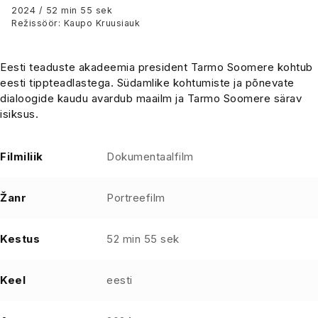
2024 / 52 min 55 sek
Režissöör: Kaupo Kruusiauk
Eesti teaduste akadeemia president Tarmo Soomere kohtub
eesti tippteadlastega. Südamlike kohtumiste ja põnevate
dialoogide kaudu avardub maailm ja Tarmo Soomere särav
isiksus.
Filmiliik
Dokumentaalfilm
Žanr
Portreefilm
Kestus
52 min 55 sek
Keel
eesti