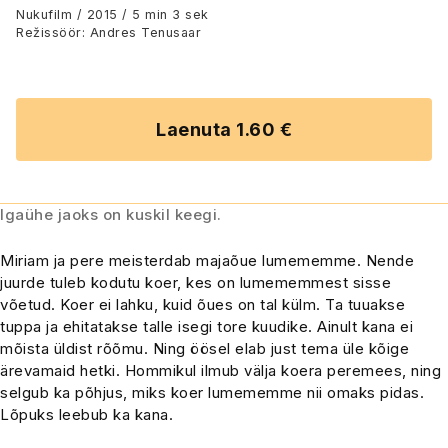
Nukufilm / 2015 / 5 min 3 sek
Režissöör: Andres Tenusaar
Laenuta 1.60 €
Igaühe jaoks on kuskil keegi.
Miriam ja pere meisterdab majaõue lumememme. Nende
juurde tuleb kodutu koer, kes on lumememmest sisse
võetud. Koer ei lahku, kuid õues on tal külm. Ta tuuakse
tuppa ja ehitatakse talle isegi tore kuudike. Ainult kana ei
mõista üldist rõõmu. Ning öösel elab just tema üle kõige
ärevamaid hetki. Hommikul ilmub välja koera peremees, ning
selgub ka põhjus, miks koer lumememme nii omaks pidas.
Lõpuks leebub ka kana.