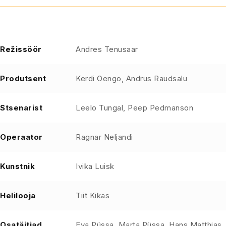
Režissöör
Andres Tenusaar
Produtsent
Kerdi Oengo, Andrus Raudsalu
Stsenarist
Leelo Tungal, Peep Pedmanson
Operaator
Ragnar Neljandi
Kunstnik
Ivika Luisk
Helilooja
Tiit Kikas
Osatäitjad
Eva Püssa, Marta Püssa, Hans Matthias