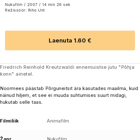
Nukufilm / 2007 / 14 min 26 sek
Režissöör: Riho Unt
Laenuta 1.60 €
Friedrich Reinhold Kreutzwaldi ennemuistse jutu "Põhja
konn" ainetel.
Noormees päästab Põrguneitsit ära kasutades maailma, kuid
näinud hiljem, et see ei muuda suhtumises suurt midagi,
hukutab selle taas.
Filmiliik
Animafilm
Žanr
Nukufilm