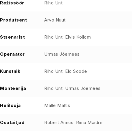
Režissöör
Riho Unt
Produtsent
Arvo Nuut
Stsenarist
Riho Unt, Elvis Kollom
Operaator
Urmas Jõemees
Kunstnik
Riho Unt, Elo Soode
Monteerija
Riho Unt, Urmas Jõemees
Helilooja
Malle Maltis
Osatäitjad
Robert Annus, Riina Maidre