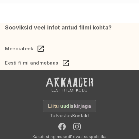
Sooviksid veel infot antud filmi kohta?
Meediateek
Eesti filmi andmebaas
EESTI FILMI KODU
Liitu uudiskirjaga
Tutvustus
Kontakt
Kasutustingimused
Privaatsuspoliitika