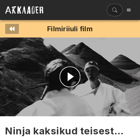
Filmiriiuli film
Filmiriiul
Kureeritud kogud
Filmikaart
Ajajoon
Koolidele
Hinnad
Esita
ENG
video
Ninja kaksikud teisest