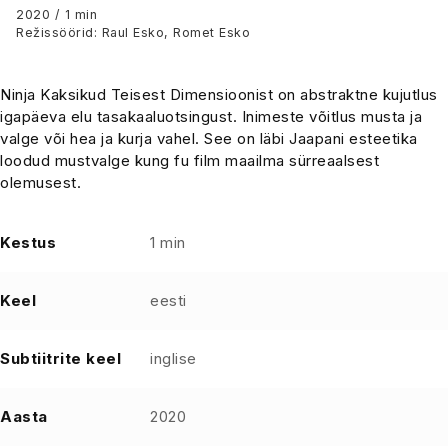
dimensioonist
2020 / 1 min
Režissöörid: Raul Esko, Romet Esko
Ninja Kaksikud Teisest Dimensioonist on abstraktne kujutlus
igapäeva elu tasakaaluotsingust. Inimeste võitlus musta ja
valge või hea ja kurja vahel. See on läbi Jaapani esteetika
loodud mustvalge kung fu film maailma sürreaalsest
olemusest.
Kestus
1 min
Keel
eesti
Subtiitrite keel
inglise
Aasta
2020