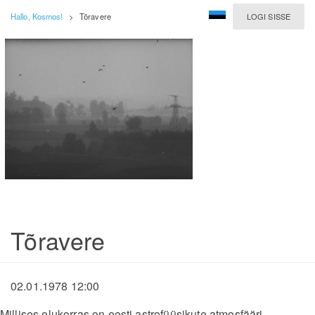
Hallo, Kosmos!
>
Tõravere
LOGI SISSE
Tõravere
02.01.1978 12:00
Millises olukorras on eesti astrofüüsikute atmosfääri