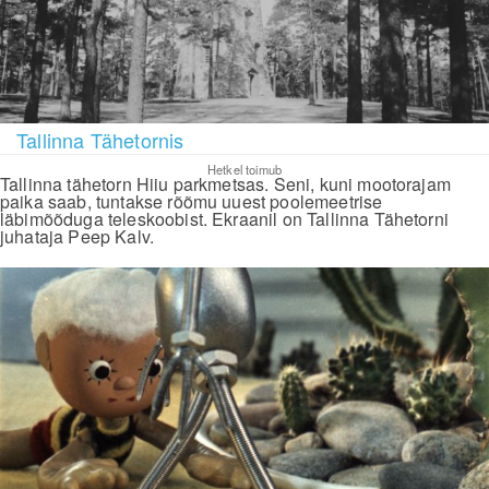
Tallinna Tähetornis
Hetkel toimub
Tallinna tähetorn Hiiu parkmetsas. Seni, kuni mootorajam
paika saab, tuntakse rõõmu uuest poolemeetrise
läbimõõduga teleskoobist. Ekraanil on Tallinna Tähetorni
juhataja Peep Kalv.