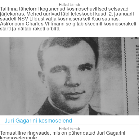
Hetkel toimub
Tallinna tähetorni kogunenud kosmosehuvilised seisavad
järjekorras. Mehed uurivad läbi teleskoobi kuud. 2. jaanuaril
saadeti NSV Liidust välja kosmoserakett Kuu suunas.
Astronoom Charles Villmann selgitab skeemil kosmoseraketi
starti ja näitab raketi orbiiti.
Juri Gagarini kosmoselend
Hetkel toimub
Temaatiline ringvaade, mis on pühendatud Juri Gagarini
kosmoselennule.