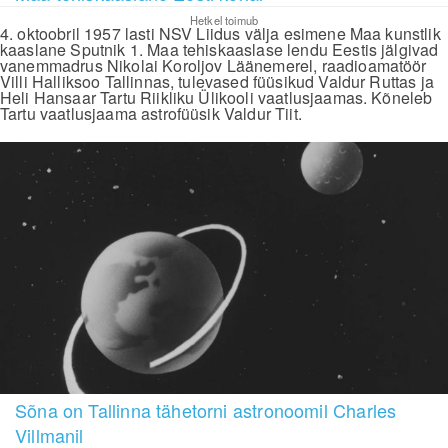
Hetkel toimub
4. oktoobril 1957 lasti NSV Liidus välja esimene Maa kunstlik
kaaslane Sputnik 1. Maa tehiskaaslase lendu Eestis jälgivad
vanemmadrus Nikolai Koroljov Läänemerel, raadioamatöör
Villi Halliksoo Tallinnas, tulevased füüsikud Valdur Ruttas ja
Heli Hansaar Tartu Riikliku Ülikooli vaatlusjaamas. Kõneleb
Tartu vaatlusjaama astrofüüsik Valdur Tiit.
Sõna on Tallinna tähetorni astronoomil Charles
Villmanil