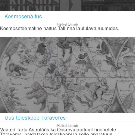
Kosmosenäitus
Hetkel toimub
Kosmoseteemaline näitus Tallinna laululava ruumides.
Uus teleskoop Tõraveres
Hetkel toimub
Vaated Tartu Astrofüüsika Observatooriumi hoonetele
Tõraveres, näidatakse teleskoopi ja selle aparatuuri.