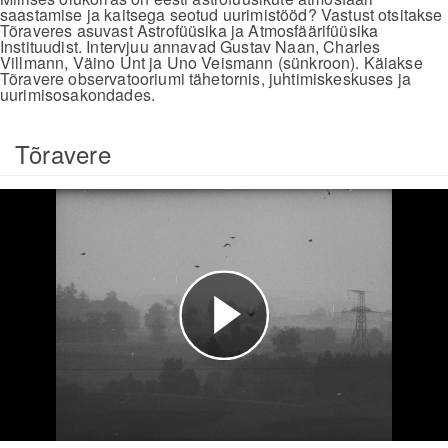
saastamise ja kaitsega seotud uurimistööd? Vastust otsitakse
Tõraveres asuvast Astrofüüsika ja Atmosfäärifüüsika
Instituudist. Intervjuu annavad Gustav Naan, Charles
Villmann, Väino Unt ja Uno Veismann (sünkroon). Käiakse
Tõravere observatooriumi tähetornis, juhtimiskeskuses ja
uurimisosakondades.
Tõravere
Esita
video