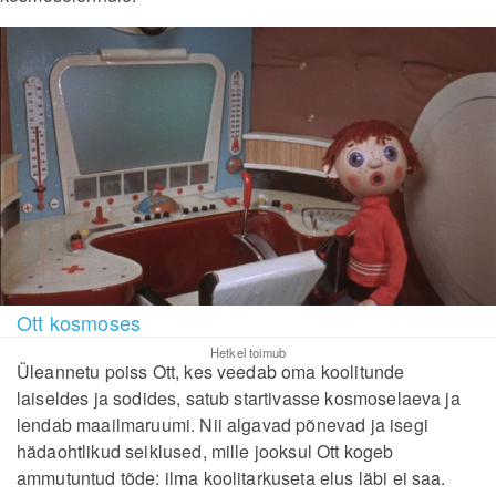
Ott kosmoses
Hetkel toimub
Üleannetu poiss Ott, kes veedab oma koolitunde
laiseldes ja sodides, satub startivasse kosmoselaeva ja
lendab maailmaruumi. Nii algavad põnevad ja isegi
hädaohtlikud seiklused, mille jooksul Ott kogeb
ammutuntud tõde: ilma koolitarkuseta elus läbi ei saa.