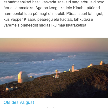
et hiidmaasikad hästi kasvada saaksid ning arbuusid neid
ära ei lämmataks. Aga on keegi, kellele Klaabu püüded
harmooniat luua põrmugi ei meeldi. Pärast suurt lahingut,
kus vapper Klaabu peaaegu elu kaotab, lahkutakse
varemeis planeedilt hiiglasliku maasikaraketiga.
Otsides valgust