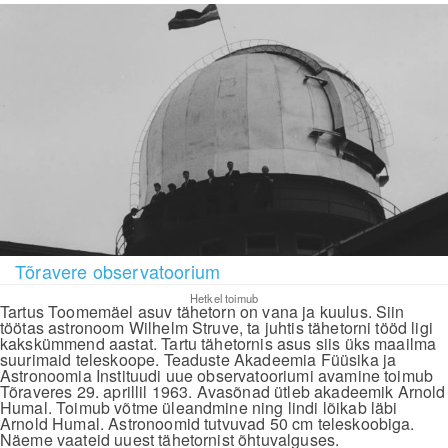
Tõravere observatoorium
Hetkel toimub
Tartus Toomemäel asuv tähetorn on vana ja kuulus. Siin
töötas astronoom Wilhelm Struve, ta juhtis tähetorni tööd ligi
kakskümmend aastat. Tartu tähetornis asus siis üks maailma
suurimaid teleskoope. Teaduste Akadeemia Füüsika ja
Astronoomia Instituudi uue observatooriumi avamine toimub
Tõraveres 29. aprillil 1963. Avasõnad ütleb akadeemik Arnold
Humal. Toimub võtme üleandmine ning lindi lõikab läbi
Arnold Humal. Astronoomid tutvuvad 50 cm teleskoobiga.
Näeme vaateid uuest tähetornist õhtuvalguses.