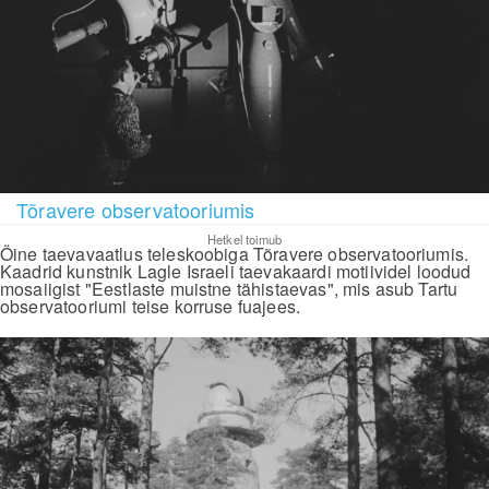
Tõravere observatooriumis
Hetkel toimub
Öine taevavaatlus teleskoobiga Tõravere observatooriumis.
Kaadrid kunstnik Lagle Israeli taevakaardi motiividel loodud
mosaiigist "Eestlaste muistne tähistaevas", mis asub Tartu
observatooriumi teise korruse fuajees.