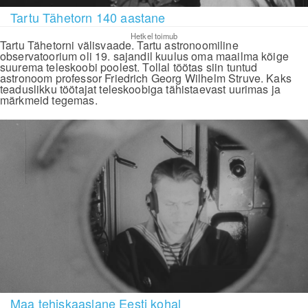
Tartu Tähetorn 140 aastane
Hetkel toimub
Tartu Tähetorni välisvaade. Tartu astronoomiline
observatoorium oli 19. sajandil kuulus oma maailma kõige
suurema teleskoobi poolest. Tollal töötas siin tuntud
astronoom professor Friedrich Georg Wilhelm Struve. Kaks
teaduslikku töötajat teleskoobiga tähistaevast uurimas ja
märkmeid tegemas.
Maa tehiskaaslane Eesti kohal