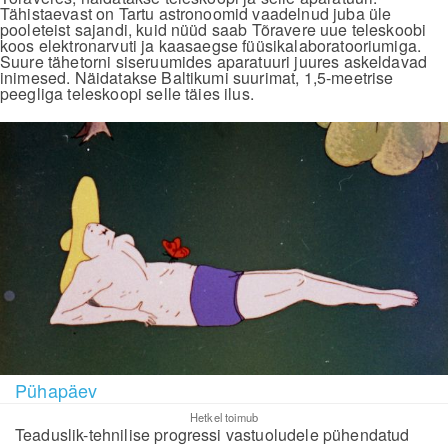
Tähistaevast on Tartu astronoomid vaadelnud juba üle
pooleteist sajandi, kuid nüüd saab Tõravere uue teleskoobi
koos elektronarvuti ja kaasaegse füüsikalaboratooriumiga.
Suure tähetorni siseruumides aparatuuri juures askeldavad
inimesed. Näidatakse Baltikumi suurimat, 1,5-meetrise
peegliga teleskoopi selle täies ilus.
Pühapäev
Hetkel toimub
Teaduslik-tehnilise progressi vastuoludele pühendatud