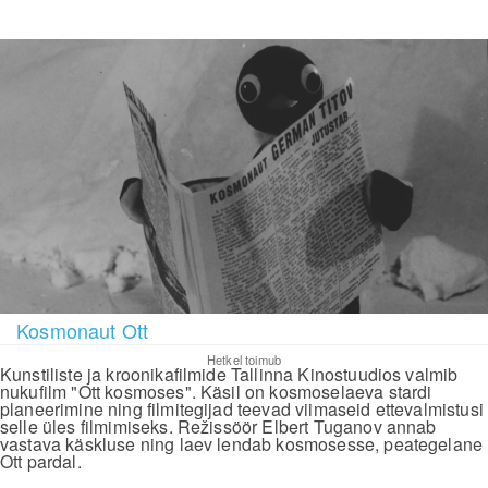
Kosmonaut Ott
Hetkel toimub
Kunstiliste ja kroonikafilmide Tallinna Kinostuudios valmib
nukufilm "Ott kosmoses". Käsil on kosmoselaeva stardi
planeerimine ning filmitegijad teevad viimaseid ettevalmistusi
selle üles filmimiseks. Režissöör Elbert Tuganov annab
vastava käskluse ning laev lendab kosmosesse, peategelane
Ott pardal.