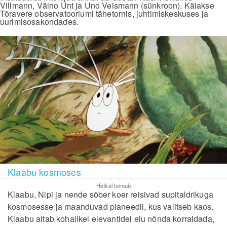
Villmann, Väino Unt ja Uno Veismann (sünkroon). Käiakse
Tõravere observatooriumi tähetornis, juhtimiskeskuses ja
uurimisosakondades.
Klaabu kosmoses
Hetkel toimub
Klaabu, Nipi ja nende sõber koer reisivad supitaldrikuga
kosmosesse ja maanduvad planeedil, kus valitseb kaos.
Klaabu aitab kohalikel elevantidel elu nõnda korraldada,