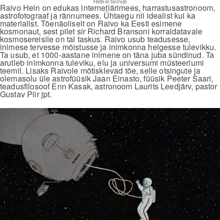
Hetkel toimub
Raivo Hein on edukas internetiärimees, harrastusastronoom,
astrofotograaf ja rännumees. Ühtaegu nii idealist kui ka
materialist. Tõenäoliselt on Raivo ka Eesti esimene
kosmonaut, sest pilet sir Richard Bransoni korraldatavale
kosmosereisile on tal taskus. Raivo usub teadusesse,
inimese tervesse mõistusse ja inimkonna helgesse tulevikku.
Ta usub, et 1000-aastane inimene on täna juba sündinud. Ta
arutleb inimkonna tuleviku, elu ja universumi müsteeriumi
teemil. Lisaks Raivole mõtisklevad tõe, selle otsingute ja
olemasolu üle astrofüüsik Jaan Einasto, füüsik Peeter Saari,
teadusfilosoof Enn Kasak, astronoom Laurits Leedjärv, pastor
Gustav Piir jpt.