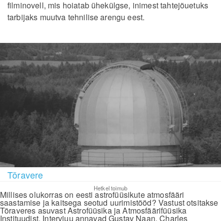
filminovell, mis hoiatab ühekülgse, inimest tahtejõuetuks
tarbijaks muutva tehnilise arengu eest.
Tõravere
Hetkel toimub
Millises olukorras on eesti astrofüüsikute atmosfääri
saastamise ja kaitsega seotud uurimistööd? Vastust otsitakse
Tõraveres asuvast Astrofüüsika ja Atmosfäärifüüsika
Instituudist. Intervjuu annavad Gustav Naan, Charles