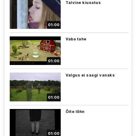
Talvine kiusatus
01:00
Vaba tahe
01:00
Valgus ei saagi vanaks
01:00
Õite lõhn
01:00