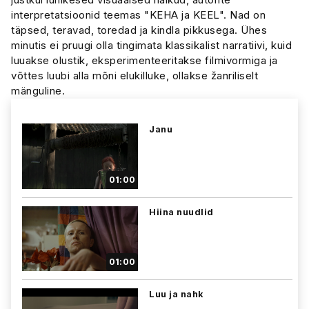
interpretatsioonid teemas "KEHA ja KEEL". Nad on
täpsed, teravad, toredad ja kindla pikkusega. Ühes
minutis ei pruugi olla tingimata klassikalist narratiivi, kuid
luuakse olustik, eksperimenteeritakse filmivormiga ja
võttes luubi alla mõni elukilluke, ollakse žanriliselt
mänguline.
Janu
01:00
Hiina nuudlid
01:00
Luu ja nahk