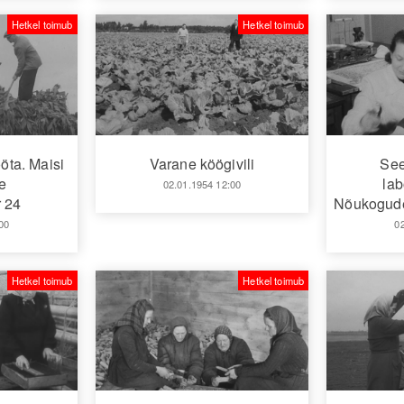
Hetkel toimub
Hetkel toimub
öta. Maisi
Varane köögivili
See
e
lab
02.01.1954 12:00
 24
Nõukogude
00
0
Hetkel toimub
Hetkel toimub