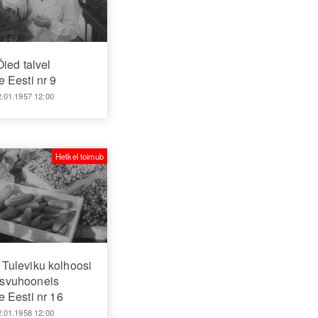
Õied talvel
 Eesti nr 9
2.01.1957 12:00
Hetkel toimub
j Tuleviku kolhoosi
svuhooneis
 Eesti nr 16
2.01.1958 12:00