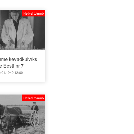
Hetkel toimub
ume kevadkülviks
 Eesti nr 7
2.01.1949 12:00
Hetkel toimub