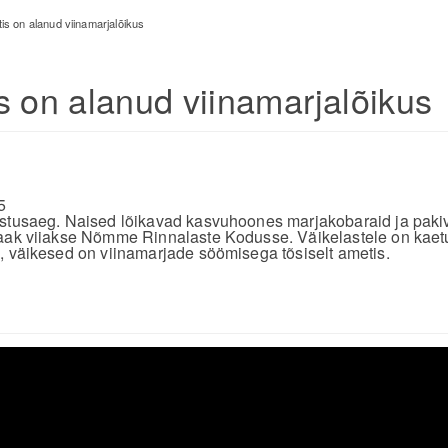
is on alanud viinamarjalõikus
s on alanud viinamarjalõikus
5
istusaeg. Naised lõikavad kasvuhoones marjakobaraid ja paki
saak viiakse Nõmme Rinnalaste Kodusse. Väikelastele on kaet
, väikesed on viinamarjade söömisega tõsiselt ametis.