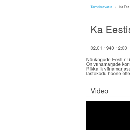
Taimekasvatus
>
Ka Eest
Ka Eesti
02.01.1940 12:00
Nõukogude Eesti nr 
On viinamarjade kor
Rikkalik viinamarja
lastekodu hoone ette
Video