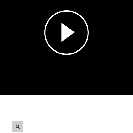
Esita
video