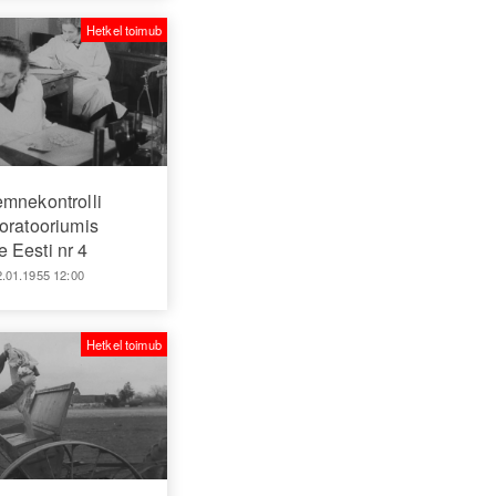
Hetkel toimub
mnekontrolli
oratooriumis
 Eesti nr 4
2.01.1955 12:00
Hetkel toimub