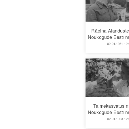
Räpina Aianduste
Nõukogude Eesti nr
02.01.1951 12:
Taimekasvatusins
Nõukogude Eesti nr
02.01.1953 12: