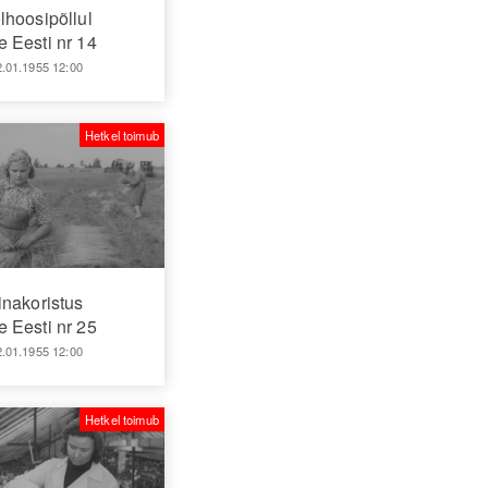
lhoosipõllul
 Eesti nr 14
2.01.1955 12:00
Hetkel toimub
inakoristus
 Eesti nr 25
2.01.1955 12:00
Hetkel toimub