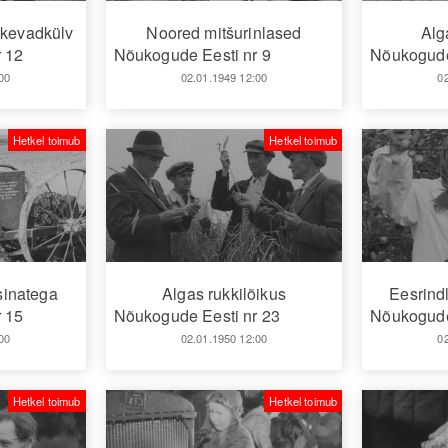
 kevadkülv
Noored mitšurinlased
Alg
 12
Nõukogude Eesti nr 9
Nõukogude
00
02.01.1949 12:00
0
Hetkel toimub
Hetkel toimub
sinatega
Algas rukkilõikus
Eesrind
 15
Nõukogude Eesti nr 23
Nõukogude
00
02.01.1950 12:00
0
Hetkel toimub
Hetkel toimub