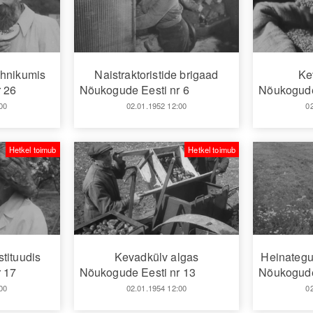
hnikumis
Naistraktoristide brigaad
Ke
 26
Nõukogude Eesti nr 6
Nõukogude
00
02.01.1952 12:00
0
Hetkel toimub
Hetkel toimub
tituudis
Kevadkülv algas
Heinategu
 17
Nõukogude Eesti nr 13
Nõukogude
00
02.01.1954 12:00
0