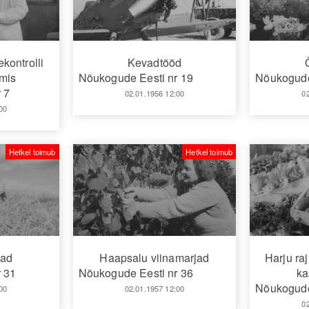
ontrolli
Kevadtööd
umis
Nõukogude Eesti nr 19
Nõukogude
 7
02.01.1956 12:00
0
00
Hetkel toimub
Hetkel toimub
vad
Haapsalu viinamarjad
Harju ra
 31
Nõukogude Eesti nr 36
ka
Nõukogude
00
02.01.1957 12:00
0