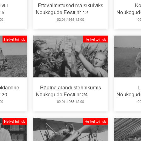
vili
Ettevalmistused maisikülviks
Ko
 5
Nõukogude Eesti nr 12
Nõukogude
00
02.01.1955 12:00
0
Hetkel toimub
Hetkel toimub
oldamine
Räpina aiandustehnikumis
L
 20
Nõukogude Eesti nr.24
Nõukogude
00
02.01.1955 12:00
0
Hetkel toimub
Hetkel toimub