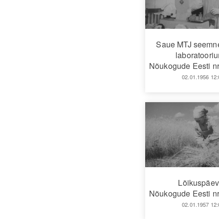
Saue MTJ seemnek
laboratoori
Nõukogude Eesti nr
02.01.1956 12:
Lõikuspäe
Nõukogude Eesti nr
02.01.1957 12: