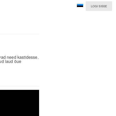
LOGI SISSE
vad need kastidesse.
ud laud õue