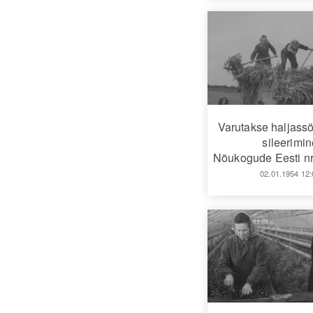
Varutakse haljassö
sileerimin
Nõukogude Eesti nr
02.01.1954 12: