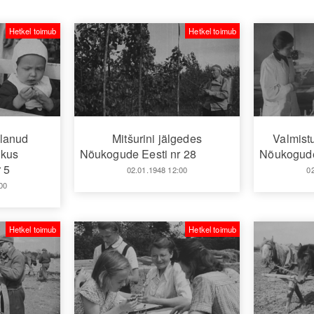
Hetkel toimub
Hetkel toimub
alanud
Mitšurini jälgedes
Valmist
ikus
Nõukogude Eesti nr 28
Nõukogude
 5
02.01.1948 12:00
0
00
Hetkel toimub
Hetkel toimub