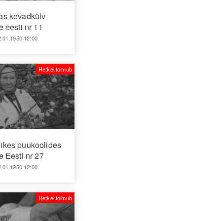
as kevadkülv
 eesti nr 11
2.01.1950 12:00
Hetkel toimub
likes puukoolides
 Eesti nr 27
2.01.1950 12:00
Hetkel toimub