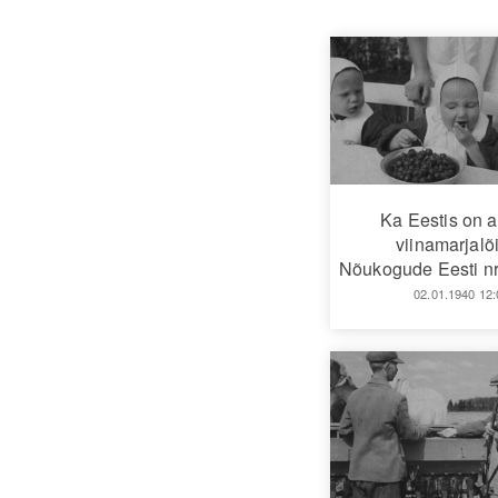
Ka Eestis on 
viinamarjalõ
Nõukogude Eesti nr
02.01.1940 12: