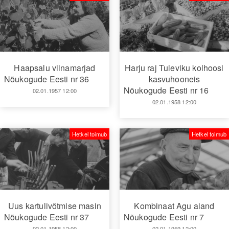
Haapsalu viinamarjad
Harju raj Tuleviku kolhoosi
Nõukogude Eesti nr 36
kasvuhooneis
Nõukogude Eesti nr 16
02.01.1957 12:00
02.01.1958 12:00
Hetkel toimub
Hetkel toimub
Uus kartulivõtmise masin
Kombinaat Agu aiand
Nõukogude Eesti nr 37
Nõukogude Eesti nr 7
02.01.1958 12:00
02.01.1959 12:00