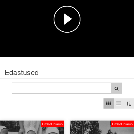
Esita
video
Edastused
Hetkel toimub
Hetkel toimub