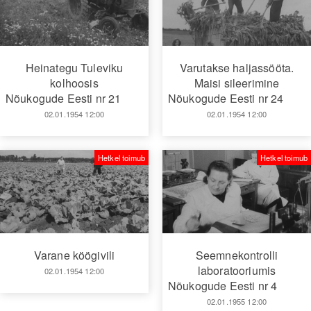
Heinategu Tuleviku
Varutakse haljassööta.
kolhoosis
Maisi sileerimine
Nõukogude Eesti nr 21
Nõukogude Eesti nr 24
02.01.1954 12:00
02.01.1954 12:00
Hetkel toimub
Hetkel toimub
Varane köögivili
Seemnekontrolli
laboratooriumis
02.01.1954 12:00
Nõukogude Eesti nr 4
02.01.1955 12:00