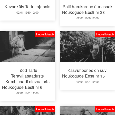
Kevadkülv Tartu rajoonis
Polli harukordne õunasaak
Nõukogude Eesti nr 38
02.01.1960 12:00
02.01.1960 12:00
Hetkel toimub
Hetkel toimub
Tööd Tartu
Kasvuhoones on suvi
Teraviljasaaduste
Nõukogude Eesti nr 15
Kombinaadi elevaatoris
02.01.1961 12:00
Nõukogude Eesti nr 6
02.01.1961 12:00
Hetkel toimub
Hetkel toimub