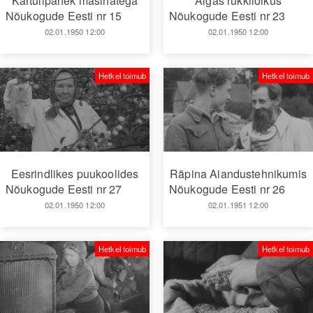
Kartulipanek masinatega
Algas rukkilõikus
Nõukogude Eesti nr 15
Nõukogude Eesti nr 23
02.01.1950 12:00
02.01.1950 12:00
Hetkel toimub
Hetkel toimub
Eesrindlikes puukoolides
Räpina Aiandustehnikumis
Nõukogude Eesti nr 27
Nõukogude Eesti nr 26
02.01.1950 12:00
02.01.1951 12:00
Hetkel toimub
Hetkel toimub