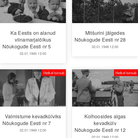
Ka Eestis on alanud
Mitšurini jälgedes
viinamarjalõikus
Nõukogude Eesti nr 28
Nõukogude Eesti nr 5
02.01.1948 12:00
02.01.1940 12:00
Hetkel toimub
Hetkel toimub
Valmistume kevadkülviks
Kolhoosides algas
Nõukogude Eesti nr 7
kevadkülv
Nõukogude Eesti nr 12
02.01.1949 12:00
02.01.1949 12:00