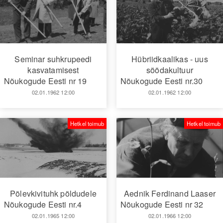
Seminar suhkrupeedi
Hübriidkaalikas - uus
kasvatamisest
söödakultuur
Nõukogude Eesti nr 19
Nõukogude Eesti nr.30
02.01.1962 12:00
02.01.1962 12:00
Hetkel toimub
Hetkel toimub
Põlevkivituhk põldudele
Aednik Ferdinand Laaser
Nõukogude Eesti nr.4
Nõukogude Eesti nr 32
02.01.1965 12:00
02.01.1966 12:00