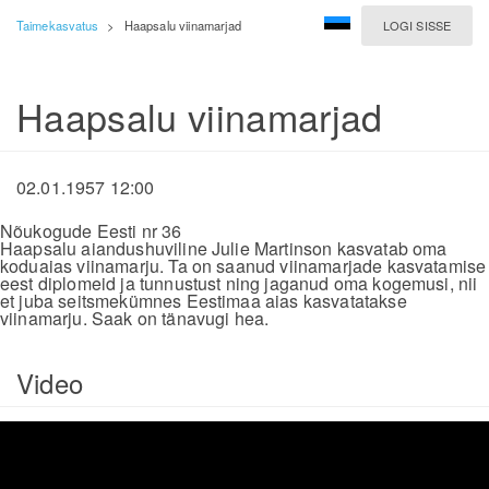
Taimekasvatus
>
Haapsalu viinamarjad
LOGI SISSE
Haapsalu viinamarjad
02.01.1957 12:00
Nõukogude Eesti nr 36
Haapsalu aiandushuviline Julie Martinson kasvatab oma
koduaias viinamarju. Ta on saanud viinamarjade kasvatamise
eest diplomeid ja tunnustust ning jaganud oma kogemusi, nii
et juba seitsmekümnes Eestimaa aias kasvatatakse
viinamarju. Saak on tänavugi hea.
Video