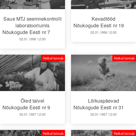
Saue MTJ seemnekontrolli
Kevadtööd
laboratooriumis
Nõukogude Eesti nr 19
Nõukogude Eesti nr 7
02.01.1956 12:00
02.01.1956 12:00
Hetkel toimub
Hetkel toimub
Õied talvel
Lõikuspäevad
Nõukogude Eesti nr 9
Nõukogude Eesti nr 31
02.01.1957 12:00
02.01.1957 12:00
Hetkel toimub
Hetkel toimub