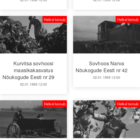
Hetkel toimub
Hetkel toimub
Kurvitsa sovhoosi
Sovhoos Narva
maasikakasvatus
Nõukogude Eesti nr 42
Nõukogude Eesti nr 29
02.01.1959 12:00
02.01.1959 12:00
Hetkel toimub
Hetkel toimub