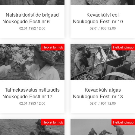
Naistraktoristide brigaad
Kevadkülvi eel
Nõukogude Eesti nr 6
Nõukogude Eesti nr 10
02.01.1952 12:00
02.01.1953 12:00
Hetkel toimub
Hetkel toimub
Taimekasvatusinstituudis
Kevadkülv algas
Nõukogude Eesti nr 17
Nõukogude Eesti nr 13
02.01.1953 12:00
02.01.1954 12:00
Hetkel toimub
Hetkel toimub