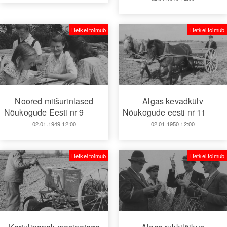
Hetkel toimub
Hetkel toimub
Noored mitšurinlased
Algas kevadkülv
Nõukogude Eesti nr 9
Nõukogude eesti nr 11
02.01.1949 12:00
02.01.1950 12:00
Hetkel toimub
Hetkel toimub