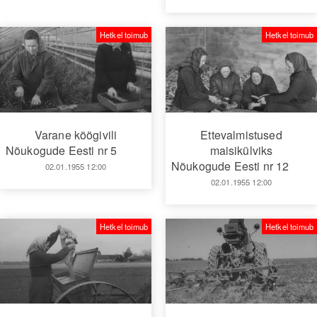
Hetkel toimub
Hetkel toimub
Varane köögivili
Ettevalmistused
Nõukogude Eesti nr 5
maisikülviks
Nõukogude Eesti nr 12
02.01.1955 12:00
02.01.1955 12:00
Hetkel toimub
Hetkel toimub