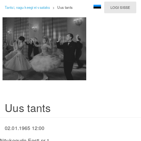
Tantsi, nagu keegi ei vaataks
>
Uus tants
LOGI SISSE
Uus tants
02.01.1965 12:00
Nõukogude Eesti nr 1