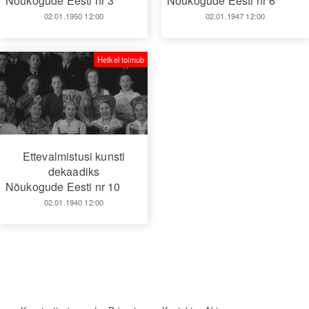
Nõukogude Eesti nr 3
Nõukogude Eesti nr 6
02.01.1950 12:00
02.01.1947 12:00
Hetkel toimub
Ettevalmistusi kunsti
dekaadiks
Nõukogude Eesti nr 10
02.01.1940 12:00