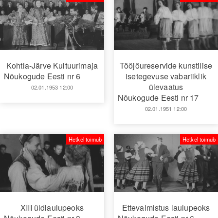
Kohtla-Järve Kultuurimaja
Tööjõureservide kunstilise
Nõukogude Eesti nr 6
isetegevuse vabariiklik
ülevaatus
02.01.1953 12:00
Nõukogude Eesti nr 17
02.01.1951 12:00
Hetkel toimub
Hetkel toimub
XIII üldlaulupeoks
Ettevalmistus laulupeoks