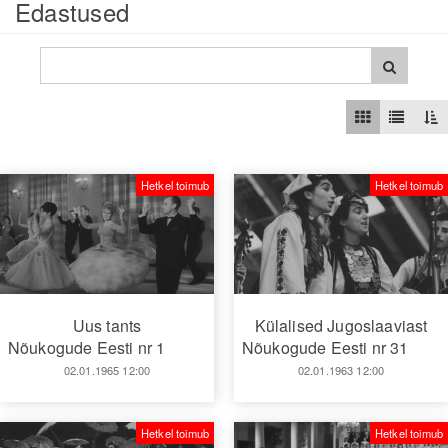
Edastused
Hetkel toimub
Hetkel toimub
Uus tants
Külalised Jugoslaaviast
Nõukogude Eesti nr 1
Nõukogude Eesti nr 31
02.01.1965 12:00
02.01.1963 12:00
Hetkel toimub
Hetkel toimub