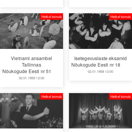
Hetkel toimub
Hetkel toimub
Vietnami ansambel
Isetegevuslaste eksamid
Tallinnas
Nõukogude Eesti nr 18
Nõukogude Eesti nr 51
02.01.1958 12:00
02.01.1959 12:00
Hetkel toimub
Hetkel toimub