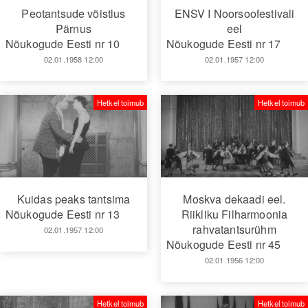
Peotantsude võistlus
ENSV I Noorsoofestivali
Pärnus
eel
Nõukogude Eesti nr 10
Nõukogude Eesti nr 17
02.01.1958 12:00
02.01.1957 12:00
Hetkel toimub
Hetkel toimub
Moskva dekaadi eel.
Kuidas peaks tantsima
Riikliku Filharmoonia
Nõukogude Eesti nr 13
rahvatantsurühm
02.01.1957 12:00
Nõukogude Eesti nr 45
02.01.1956 12:00
Hetkel toimub
Hetkel toimub