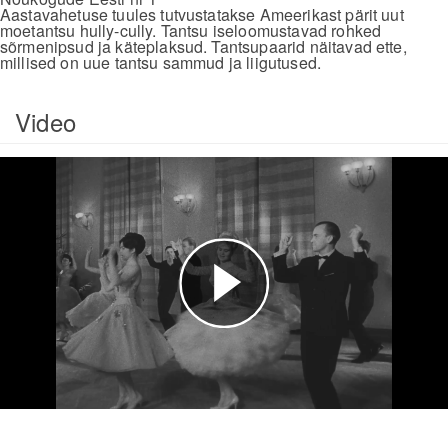
Aastavahetuse tuules tutvustatakse Ameerikast pärit uut
moetantsu hully-cully. Tantsu iseloomustavad rohked
sõrmenipsud ja käteplaksud. Tantsupaarid näitavad ette,
millised on uue tantsu sammud ja liigutused.
Video
Esita
video