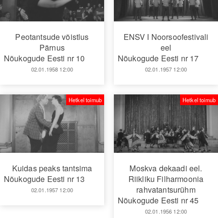
Peotantsude võistlus
ENSV I Noorsoofestivali
Pärnus
eel
Nõukogude Eesti nr 10
Nõukogude Eesti nr 17
02.01.1958 12:00
02.01.1957 12:00
Hetkel toimub
Hetkel toimub
Moskva dekaadi eel.
Kuidas peaks tantsima
Riikliku Filharmoonia
Nõukogude Eesti nr 13
rahvatantsurühm
02.01.1957 12:00
Nõukogude Eesti nr 45
02.01.1956 12:00