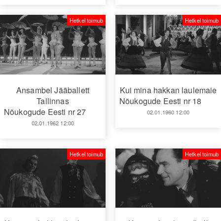
Hetkel toimub
Hetkel toimub
Ansambel Jääballett
Kui mina hakkan laulemaie
Tallinnas
Nõukogude Eesti nr 18
Nõukogude Eesti nr 27
02.01.1960 12:00
02.01.1962 12:00
Hetkel toimub
Hetkel toimub