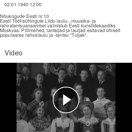
02.01.1940 12:00
Nõukogude Eesti nr 10
Eesti Töölisühingute Liidu laulu-, muusika- ja
rahvatantsuansambel valmistub Eesti kunstidekaadiks
Moskvas. Pillimehed, tantsijad ja lauljad esitavad ühiselt
populaarse rahvalaulu ja -tantsu "Tuljak".
Video
Esita
video