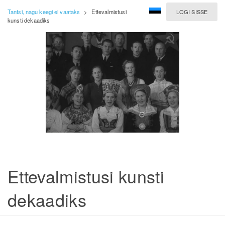
Tantsi, nagu keegi ei vaataks
>
Ettevalmistusi
LOGI SISSE
kunsti dekaadiks
Ettevalmistusi kunsti
dekaadiks