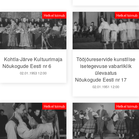
Hetkel toimub
Hetkel toimub
Kohtla-Järve Kultuurimaja
Tööjõureservide kunstilise
Nõukogude Eesti nr 6
isetegevuse vabariiklik
ülevaatus
02.01.1953 12:00
Nõukogude Eesti nr 17
02.01.1951 12:00
Hetkel toimub
Hetkel toimub