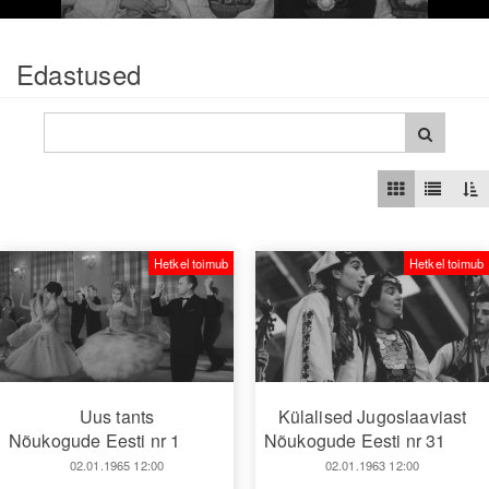
Edastused
Hetkel toimub
Hetkel toimub
Uus tants
Külalised Jugoslaaviast
Nõukogude Eesti nr 1
Nõukogude Eesti nr 31
02.01.1965 12:00
02.01.1963 12:00