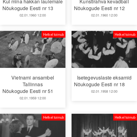
Kui mina hakkan laulemaie
Kunstirahva kevadball
Nõukogude Eesti nr 13
Nõukogude Eesti nr 12
02.01.1960 12:00
02.01.1960 12:00
Hetkel toimub
Hetkel toimub
Vietnami ansambel
Isetegevuslaste eksamid
Tallinnas
Nõukogude Eesti nr 18
Nõukogude Eesti nr 51
02.01.1958 12:00
02.01.1959 12:00
Hetkel toimub
Hetkel toimub