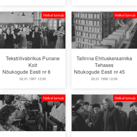
Hetkel toimub
Hetkel toimub
Tekstiilivabrikus Punane
Tallinna Ehituskeraamika
Koit
Tehases
Nõukogude Eesti nr 8
Nõukogude Eesti nr 45
02.01.1957 12:00
02.01.1956 12:00
Hetkel toimub
Hetkel toimub