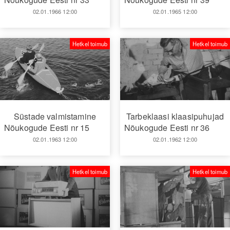
02.01.1966 12:00
02.01.1965 12:00
Hetkel toimub
Hetkel toimub
Süstade valmistamine
Tarbeklaasi klaasipuhujad
Nõukogude Eesti nr 15
Nõukogude Eesti nr 36
02.01.1963 12:00
02.01.1962 12:00
Hetkel toimub
Hetkel toimub