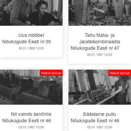
Uus mööbel
Tartu Naha- ja
Nõukogude Eesti nr 35
Jalatsikombinaadis
Nõukogude Eesti nr 47
02.01.1958 12:00
02.01.1957 12:00
Hetkel toimub
Hetkel toimub
Nii valmib šenillriie
Säästame puitu
Nõukogude Eesti nr 46
Nõukogude Eesti nr 46
02.01.1957 12:00
02.01.1957 12:00