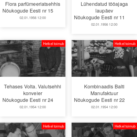
Flora parfümeeriatsehhis
Lühendatud tööajaga
Nõukogude Eesti nr 15
laupäev
Nõukogude Eesti nr 11
02.01.1956 12:00
02.01.1956 12:00
Hetkel toimub
Hetkel toimub
Tehases Volta. Valutsehhi
Kombinaadis Balti
konveier
Manufaktuur
Nõukogude Eesti nr 24
Nõukogude Eesti nr 22
02.01.1954 12:00
02.01.1954 12:00
Hetkel toimub
Hetkel toimub