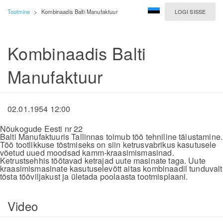
Tootmine
>
Kombinaadis Balti Manufaktuur
LOGI SISSE
Kombinaadis Balti
Manufaktuur
02.01.1954 12:00
Nõukogude Eesti nr 22
Balti Manufaktuuris Tallinnas toimub töö tehniline täiustamine.
Töö tootlikkuse tõstmiseks on siin ketrusvabrikus kasutusele
võetud uued moodsad kamm-kraasimismasinad.
Ketrustsehhis töötavad ketrajad uute masinate taga. Uute
kraasimismasinate kasutuselevõtt aitas kombinaadil tunduvalt
tõsta tööviljakust ja ületada poolaasta tootmisplaani.
Video