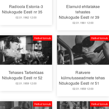
Radioola Estonia-3
Elamuid ehitatakse
Nõukogude Eesti nr 35
tehastes
Nõukogude Eesti nr 39
02.01.1962 12:00
02.01.1961 12:00
Hetkel toimub
Hetkel toimub
Tehases Tarbeklaas
Rakvere
Nõukogude Eesti nr 52
külmutusseadmete tehas
Nõukogude Eesti nr 51
02.01.1959 12:00
02.01.1959 12:00
Hetkel toimub
Hetkel toimub