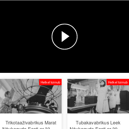
Esita
video
Hetkel toimub
Hetkel toimub
Trikotaaživabrikus Marat
Tubakavabrikus Leek
Nõukogude Eesti nr 33
Nõukogude Eesti nr 39