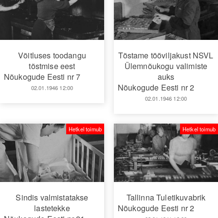
Võitluses toodangu
Tõstame tööviljakust NSVL
tõstmise eest
Ülemnõukogu valimiste
Nõukogude Eesti nr 7
auks
Nõukogude Eesti nr 2
02.01.1946 12:00
02.01.1946 12:00
Hetkel toimub
Hetkel toimub
Sindis valmistatakse
Tallinna Tuletikuvabrik
lastetekke
Nõukogude Eesti nr 2