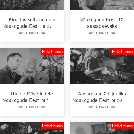
Kingitus kolhoosidele
Nõukogude Eesti 10.
Nõukogude Eesti nr 27
aastapäevaks
02.01.1950 12:00
02.01.1950 12:00
Hetkel toimub
Hetkel toimub
Uutele töövõitudele
Aastaplaan 21. juuliks
Nõukogude Eesti nr 1
Nõukogude Eesti nr 20
02.01.1950 12:00
02.01.1948 12:00
Hetkel toimub
Hetkel toimub