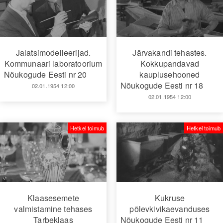
Jalatsimodelleerijad.
Järvakandi tehastes.
Kommunaari laboratoorium
Kokkupandavad
Nõukogude Eesti nr 20
kauplusehooned
Nõukogude Eesti nr 18
02.01.1954 12:00
02.01.1954 12:00
Hetkel toimub
Hetkel toimub
Klaasesemete
Kukruse
valmistamine tehases
põlevkivikaevanduses
Tarbeklaas
Nõukogude Eesti nr 11