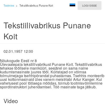
Tootmine
>
Tekstiilivabrikus Punane Koit
LOGI SISSE
Tekstiilivabrikus Punane
Koit
02.01.1957 12:00
Nõukogude Eesti nr 8
Ülevaatepala tekstiilivabrikust Punane Koit. Tekstiilivabrikus
tehakse töölisele maniküüri, seejärel on sama naine
kudumismasinate juures tööl. Koristajad on võimsa
tolmuimejaga tsehhipõrandat puhastamas. Tsehhis monteerib
uusi kottonmasinaid üles vanem meistriabi Artur Kanger. Kui
vahetusest pool tööaega möödas, toimub tootmisvõimlemine
spordiinstruktori juhendamisel. Töö masinate taga jätkub.
Video