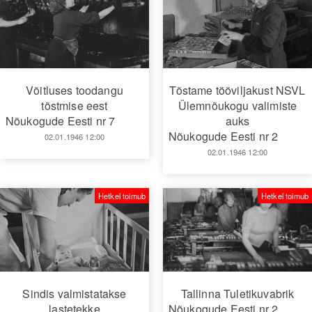
Võitluses toodangu
Tõstame tööviljakust NSVL
tõstmise eest
Ülemnõukogu valimiste
Nõukogude Eesti nr 7
auks
Nõukogude Eesti nr 2
02.01.1946 12:00
02.01.1946 12:00
Hetkel toimub
Hetkel toimub
Sindis valmistatakse
Tallinna Tuletikuvabrik
lastetekke
Nõukogude Eesti nr 2