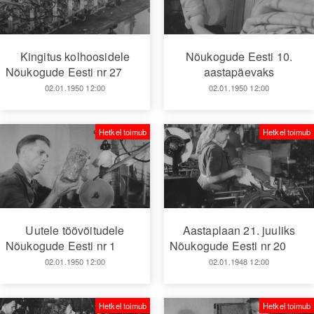
Kingitus kolhoosidele
Nõukogude Eesti 10.
Nõukogude Eesti nr 27
aastapäevaks
02.01.1950 12:00
02.01.1950 12:00
Hetkel toimub
Hetkel toimub
Uutele töövõitudele
Aastaplaan 21. juuliks
Nõukogude Eesti nr 1
Nõukogude Eesti nr 20
02.01.1950 12:00
02.01.1948 12:00
Hetkel toimub
Hetkel toimub