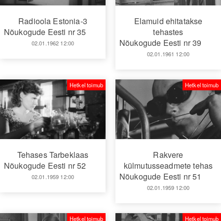
Radioola Estonia-3
Elamuid ehitatakse
Nõukogude Eesti nr 35
tehastes
Nõukogude Eesti nr 39
02.01.1962 12:00
02.01.1961 12:00
Hetkel toimub
Hetkel toimub
Tehases Tarbeklaas
Rakvere
Nõukogude Eesti nr 52
külmutusseadmete tehas
Nõukogude Eesti nr 51
02.01.1959 12:00
02.01.1959 12:00
Hetkel toimub
Hetkel toimub