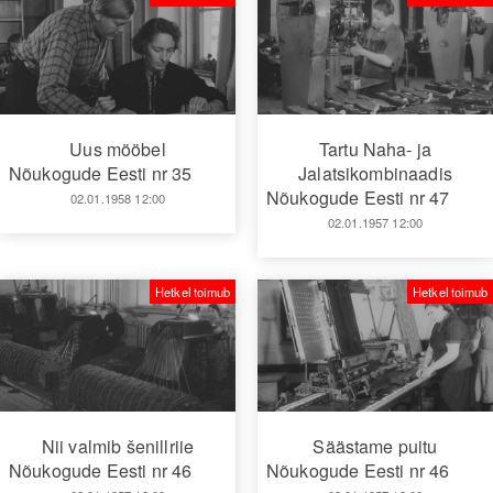
Uus mööbel
Tartu Naha- ja
Nõukogude Eesti nr 35
Jalatsikombinaadis
Nõukogude Eesti nr 47
02.01.1958 12:00
02.01.1957 12:00
Hetkel toimub
Hetkel toimub
Nii valmib šenillriie
Säästame puitu
Nõukogude Eesti nr 46
Nõukogude Eesti nr 46