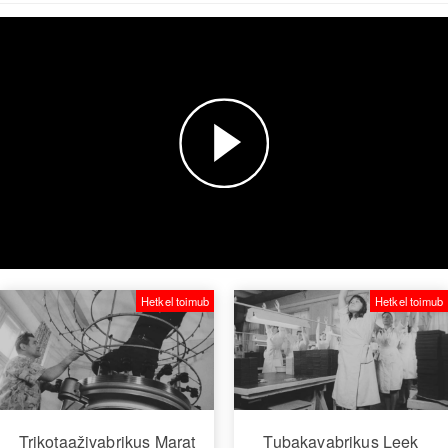
Esita
video
Hetkel toimub
Hetkel toimub
Trikotaaživabrikus Marat
Tubakavabrikus Leek