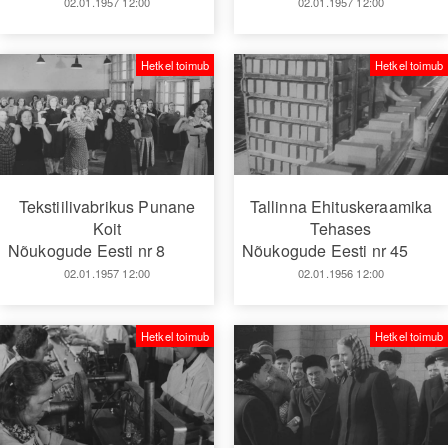
02.01.1957 12:00
02.01.1957 12:00
Hetkel toimub
Hetkel toimub
Tekstiilivabrikus Punane
Tallinna Ehituskeraamika
Koit
Tehases
Nõukogude Eesti nr 8
Nõukogude Eesti nr 45
02.01.1957 12:00
02.01.1956 12:00
Hetkel toimub
Hetkel toimub