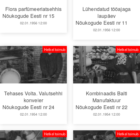
Flora parfümeeriatsehhis
Lühendatud tööajaga
Nõukogude Eesti nr 15
laupäev
Nõukogude Eesti nr 11
02.01.1956 12:00
02.01.1956 12:00
Hetkel toimub
Hetkel toimub
Tehases Volta. Valutsehhi
Kombinaadis Balti
konveier
Manufaktuur
Nõukogude Eesti nr 24
Nõukogude Eesti nr 22
02.01.1954 12:00
02.01.1954 12:00
Hetkel toimub
Hetkel toimub