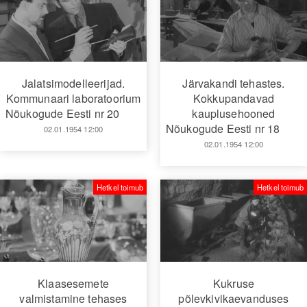
Jalatsimodelleerijad.
Järvakandi tehastes.
Kommunaari laboratoorium
Kokkupandavad
Nõukogude Eesti nr 20
kauplusehooned
Nõukogude Eesti nr 18
02.01.1954 12:00
02.01.1954 12:00
Hetkel toimub
Hetkel toimub
Klaasesemete
Kukruse
valmistamine tehases
põlevkivikaevanduses