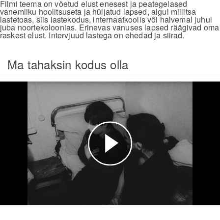
Filmi teema on võetud elust enesest ja peategelased
vanemliku hoolitsuseta ja hüljatud lapsed, algul miilitsa
lastetoas, siis lastekodus, internaatkoolis või halvemal juhul
juba noortekoloonias. Erinevas vanuses lapsed räägivad oma
raskest elust. Intervjuud lastega on ehedad ja siirad.
Ma tahaksin kodus olla
Esita
video