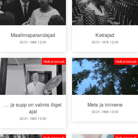
Maailmaparandajad
Ketrajad
02.01.1966 12:00
02.01.1976 12:00
Hetkel toimub
Hetkel toimub
… ja supp on valmis õigel
Mets ja inimene
ajal
02.01.1966 12:00
02.01.1983 12:00
Hetkel toimub
Hetkel toimub