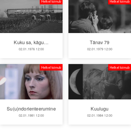
Hetkel toimub
Hetkel toimub
Kuku sa, kägu…
Tänav 79
02.01.1976 12:00
02.01.1979 12:00
Hetkel toimub
Hetkel toimub
Su(u)ndorienteerumine
Kuulugu
02.01.1981 12:00
02.01.1984 12:00