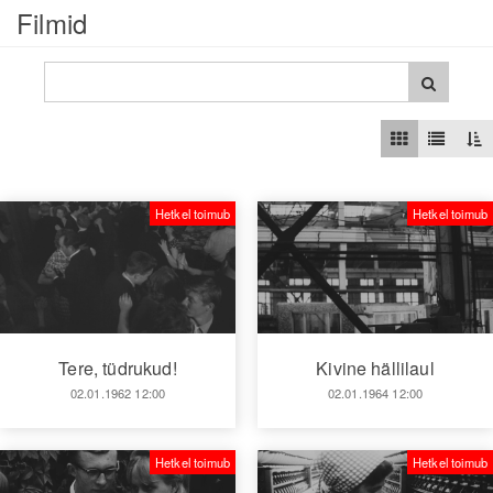
Filmid
Hetkel toimub
Hetkel toimub
Tere, tüdrukud!
Kivine hällilaul
02.01.1962 12:00
02.01.1964 12:00
Hetkel toimub
Hetkel toimub