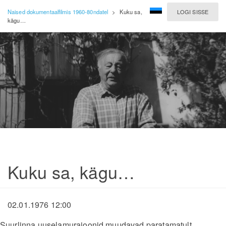
Naised dokumentaalfilmis 1960-80ndatel
>
Kuku sa,
LOGI SISSE
kägu…
Kuku sa, kägu…
02.01.1976 12:00
Suurlinna uuselamurajoonid muudavad paratamatult