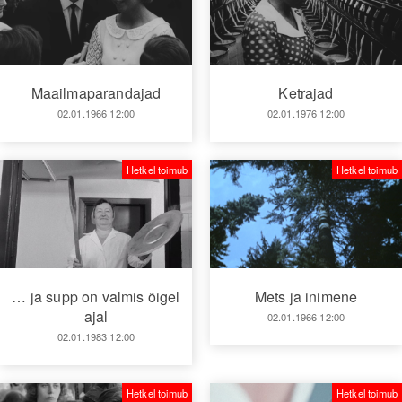
Maailmaparandajad
Ketrajad
02.01.1966 12:00
02.01.1976 12:00
Hetkel toimub
Hetkel toimub
… ja supp on valmis õigel
Mets ja inimene
ajal
02.01.1966 12:00
02.01.1983 12:00
Hetkel toimub
Hetkel toimub