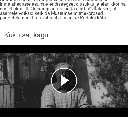
linnalähedaste asumite endisaegset olustikku ja elanikkonna
senist elustiili. Omaaegsed majad ja aiad hävitatakse, et
asemele võiksid kerkida Mustamäe mitmekordsed
paneelelamud. Linn vallutab kunagise Kadaka küla.
Kuku sa, kägu…
Esita
video