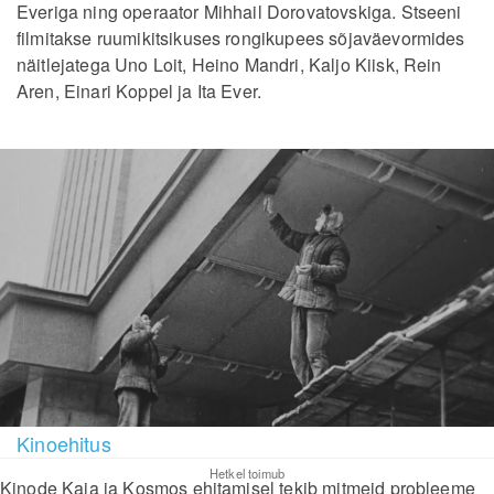
Everiga ning operaator Mihhail Dorovatovskiga. Stseeni
filmitakse ruumikitsikuses rongikupees sõjaväevormides
näitlejatega Uno Loit, Heino Mandri, Kaljo Kiisk, Rein
Aren, Einari Koppel ja Ita Ever.
Kinoehitus
Hetkel toimub
Kinode Kaja ja Kosmos ehitamisel tekib mitmeid probleeme