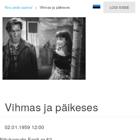
Kino peab saama!
>
Vihmas ja päikeses
LOGI SISSE
Vihmas ja päikeses
02.01.1959 12:00
Nõukogude Eesti nr 52