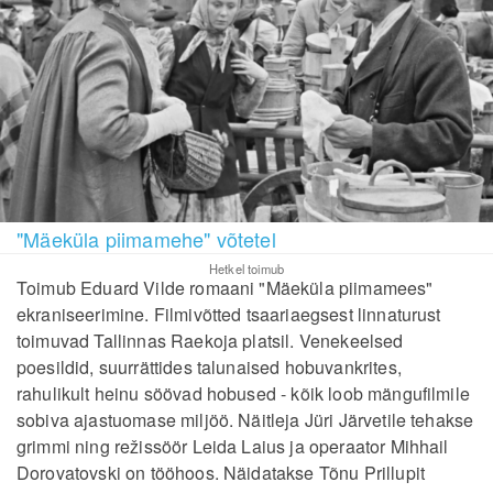
"Mäeküla piimamehe" võtetel
Hetkel toimub
Toimub Eduard Vilde romaani "Mäeküla piimamees"
ekraniseerimine. Filmivõtted tsaariaegsest linnaturust
toimuvad Tallinnas Raekoja platsil. Venekeelsed
poesildid, suurrättides talunaised hobuvankrites,
rahulikult heinu söövad hobused - kõik loob mängufilmile
sobiva ajastuomase miljöö. Näitleja Jüri Järvetile tehakse
grimmi ning režissöör Leida Laius ja operaator Mihhail
Dorovatovski on tööhoos. Näidatakse Tõnu Prillupit