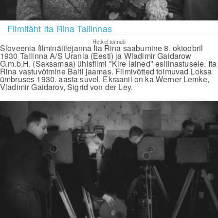
Filmitäht Ita Rina Tallinnas
Hetkel toimub
Sloveenia filminäitlejanna Ita Rina saabumine 8. oktoobril
1930 Tallinna A/S Urania (Eesti) ja Wladimir Gaidarow
G.m.b.H. (Saksamaa) ühisfilmi "Kire lained" esilinastusele. Ita
Rina vastuvõtmine Balti jaamas. Filmivõtted toimuvad Loksa
ümbruses 1930. aasta suvel. Ekraanil on ka Werner Lemke,
Vladimir Gaidarov, Sigrid von der Ley.