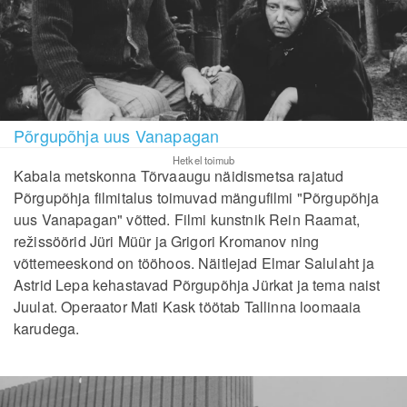
Põrgupõhja uus Vanapagan
Hetkel toimub
Kabala metskonna Tõrvaaugu näidismetsa rajatud
Põrgupõhja filmitalus toimuvad mängufilmi "Põrgupõhja
uus Vanapagan" võtted. Filmi kunstnik Rein Raamat,
režissöörid Jüri Müür ja Grigori Kromanov ning
võttemeeskond on tööhoos. Näitlejad Elmar Salulaht ja
Astrid Lepa kehastavad Põrgupõhja Jürkat ja tema naist
Juulat. Operaator Mati Kask töötab Tallinna loomaaia
karudega.