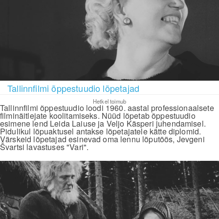
Tallinnfilmi õppestuudio lõpetajad
Hetkel toimub
Tallinnfilmi õppestuudio loodi 1960. aastal professionaalsete
filminäitlejate koolitamiseks. Nüüd lõpetab õppestuudio
esimene lend Leida Laiuse ja Veljo Käsperi juhendamisel.
Pidulikul lõpuaktusel antakse lõpetajatele kätte diplomid.
Värskeid lõpetajad esinevad oma lennu lõputöös, Jevgeni
Švartsi lavastuses "Vari".