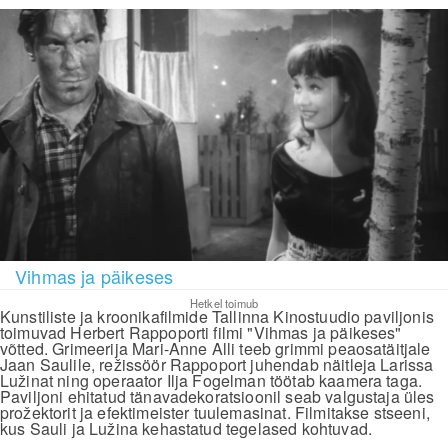
Vihmas ja päikeses
Hetkel toimub
Kunstiliste ja kroonikafilmide Tallinna Kinostuudio paviljonis
toimuvad Herbert Rappoporti filmi "Vihmas ja päikeses"
võtted. Grimeerija Mari-Anne Alli teeb grimmi peaosatäitjale
Jaan Saulile, režissöör Rappoport juhendab näitleja Larissa
Lužinat ning operaator Ilja Fogelman töötab kaamera taga.
Paviljoni ehitatud tänavadekoratsioonil seab valgustaja üles
prožektorit ja efektimeister tuulemasinat. Filmitakse stseeni,
kus Sauli ja Lužina kehastatud tegelased kohtuvad.