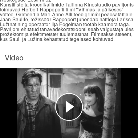
Kunstiliste ja kroonikafilmide Tallinna Kinostuudio paviljonis
toimuvad Herbert Rappoporti filmi "Vihmas ja päikeses"
võtted. Grimeerija Mari-Anne Alli teeb grimmi peaosatäitjale
Jaan Saulile, režissöör Rappoport juhendab näitleja Larissa
Lužinat ning operaator Ilja Fogelman töötab kaamera taga.
Paviljoni ehitatud tänavadekoratsioonil seab valgustaja üles
prožektorit ja efektimeister tuulemasinat. Filmitakse stseeni,
kus Sauli ja Lužina kehastatud tegelased kohtuvad.
Video
Esita
video