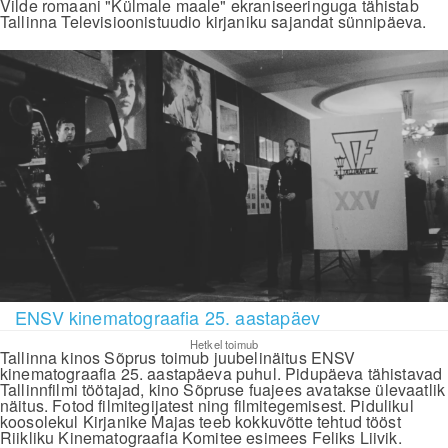
Vilde romaani "Külmale maale" ekraniseeringuga tähistab
Tallinna Televisioonistuudio kirjaniku sajandat sünnipäeva.
ENSV kinematograafia 25. aastapäev
Hetkel toimub
Tallinna kinos Sõprus toimub juubelinäitus ENSV
kinematograafia 25. aastapäeva puhul. Pidupäeva tähistavad
Tallinnfilmi töötajad, kino Sõpruse fuajees avatakse ülevaatlik
näitus. Fotod filmitegijatest ning filmitegemisest. Pidulikul
koosolekul Kirjanike Majas teeb kokkuvõtte tehtud tööst
Riikliku Kinematograafia Komitee esimees Feliks Liivik.