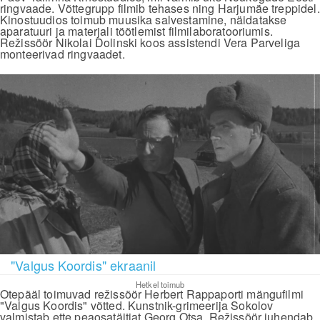
ringvaade. Võttegrupp filmib tehases ning Harjumäe treppidel.
Kinostuudios toimub muusika salvestamine, näidatakse
aparatuuri ja materjali töötlemist filmilaboratooriumis.
Režissöör Nikolai Dolinski koos assistendi Vera Parveliga
monteerivad ringvaadet.
"Valgus Koordis" ekraanil
Hetkel toimub
Otepääl toimuvad režissöör Herbert Rappaporti mängufilmi
"Valgus Koordis" võtted. Kunstnik-grimeerija Sokolov
valmistab ette peaosatäitjat Georg Otsa. Režissöör juhendab