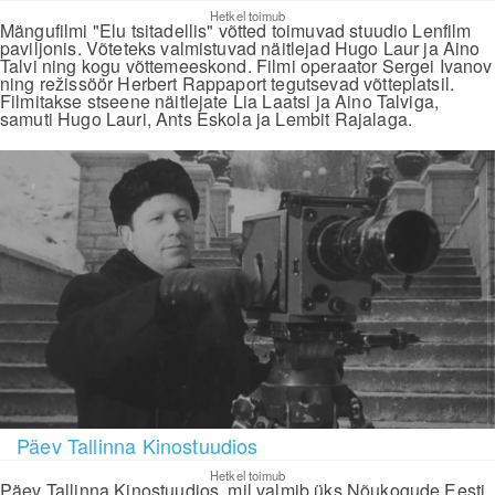
Hetkel toimub
Mängufilmi "Elu tsitadellis" võtted toimuvad stuudio Lenfilm
paviljonis. Võteteks valmistuvad näitlejad Hugo Laur ja Aino
Talvi ning kogu võttemeeskond. Filmi operaator Sergei Ivanov
ning režissöör Herbert Rappaport tegutsevad võtteplatsil.
Filmitakse stseene näitlejate Lia Laatsi ja Aino Talviga,
samuti Hugo Lauri, Ants Eskola ja Lembit Rajalaga.
Päev Tallinna Kinostuudios
Hetkel toimub
Päev Tallinna Kinostuudios, mil valmib üks Nõukogude Eesti