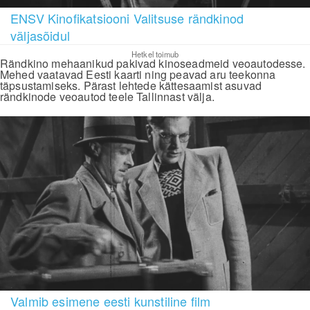
ENSV Kinofikatsiooni Valitsuse rändkinod
väljasõidul
Hetkel toimub
Rändkino mehaanikud pakivad kinoseadmeid veoautodesse.
Mehed vaatavad Eesti kaarti ning peavad aru teekonna
täpsustamiseks. Pärast lehtede kättesaamist asuvad
rändkinode veoautod teele Tallinnast välja.
Valmib esimene eesti kunstiline film