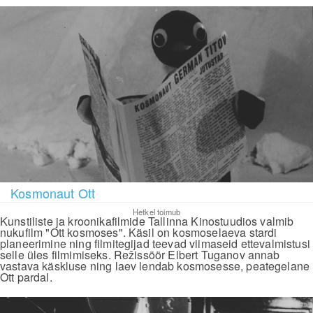
Kosmonaut Ott
Hetkel toimub
Kunstiliste ja kroonikafilmide Tallinna Kinostuudios valmib
nukufilm "Ott kosmoses". Käsil on kosmoselaeva stardi
planeerimine ning filmitegijad teevad viimaseid ettevalmistusi
selle üles filmimiseks. Režissöör Elbert Tuganov annab
vastava käskluse ning laev lendab kosmosesse, peategelane
Ott pardal.