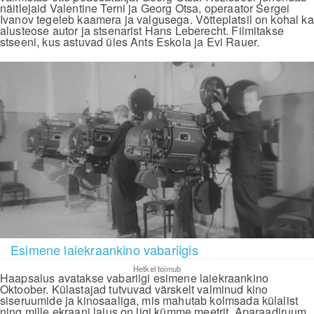
näitlejaid Valentine Terni ja Georg Otsa, operaator Sergei
Ivanov tegeleb kaamera ja valgusega. Võtteplatsil on kohal ka
alusteose autor ja stsenarist Hans Leberecht. Filmitakse
stseeni, kus astuvad üles Ants Eskola ja Evi Rauer.
Esimene laiekraankino vabariigis
Hetkel toimub
Haapsalus avatakse vabariigi esimene laiekraankino
Oktoober. Külastajad tutvuvad värskelt valminud kino
siseruumide ja kinosaaliga, mis mahutab kolmsada külalist
ning mille ekraani laius on ligi kümme meetrit. Aparaadiruum