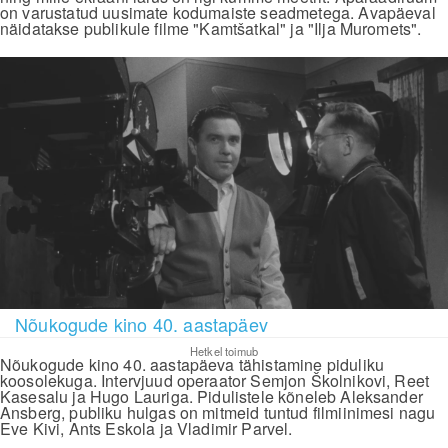
on varustatud uusimate kodumaiste seadmetega. Avapäeval
näidatakse publikule filme "Kamtšatkal" ja "Ilja Muromets".
Nõukogude kino 40. aastapäev
Hetkel toimub
Nõukogude kino 40. aastapäeva tähistamine piduliku
koosolekuga. Intervjuud operaator Semjon Školnikovi, Reet
Kasesalu ja Hugo Lauriga. Pidulistele kõneleb Aleksander
Ansberg, publiku hulgas on mitmeid tuntud filmiinimesi nagu
Eve Kivi, Ants Eskola ja Vladimir Parvel.