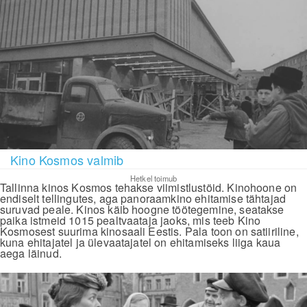
Kino Kosmos valmib
Hetkel toimub
Tallinna kinos Kosmos tehakse viimistlustöid. Kinohoone on
endiselt tellingutes, aga panoraamkino ehitamise tähtajad
suruvad peale. Kinos käib hoogne töötegemine, seatakse
paika istmeid 1015 pealtvaataja jaoks, mis teeb Kino
Kosmosest suurima kinosaali Eestis. Pala toon on satiiriline,
kuna ehitajatel ja ülevaatajatel on ehitamiseks liiga kaua
aega läinud.