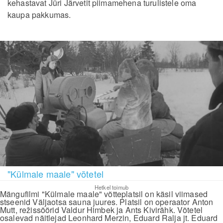
kehastavat Jüri Järvetit piimamehena turulistele oma
kaupa pakkumas.
"Külmale maale" võtetel
Hetkel toimub
Mängufilmi "Külmale maale" võtteplatsil on käsil viimased
stseenid Väljaotsa sauna juures. Platsil on operaator Anton
Mutt, režissöörid Valdur Himbek ja Ants Kivirähk. Võtetel
osalevad näitlejad Leonhard Merzin, Eduard Ralja jt. Eduard