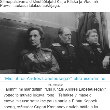
Silmapaistvamaid kinotöötajaid Kaljo Kiiska ja Vladimir
Parvelit autasustatakse aukirjaga.
"Mis juhtus Andres Lapeteusega?" ekraniseerimine
Hetkel toimub
Tallinnfilmi mängufilmi "Mis juhtus Andres Lapeteusega?"
võtted toimuvad liikuval rongil. Tehakse viimaseid
ettevalmistusi: sätitakse paika näitleja Einari Koppeli
soeng, režissöör Grigori Kromanov arutleb näitleja Ita