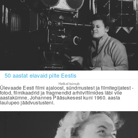
50 aastat elavaid pilte Eestis
Hetkel toimub
Ülevaade Eesti filmi ajaloost, sündmustest ja filmitegijatest -
fotod, filmikaadrid ja fragmendid arhiivifilmides läbi viie
aastakümne, Johannes Pääsukesest kuni 1960. aasta
laulupeo jäädvustusteni.