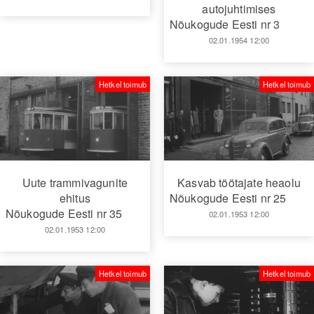
autojuhtimises
Nõukogude Eesti nr 3
02.01.1954 12:00
Hetkel toimub
Hetkel toimub
Uute trammivagunite
Kasvab töötajate heaolu
ehitus
Nõukogude Eesti nr 25
Nõukogude Eesti nr 35
02.01.1953 12:00
02.01.1953 12:00
Hetkel toimub
Hetkel toimub