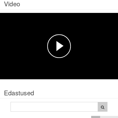
Video
Esita
video
Edastused