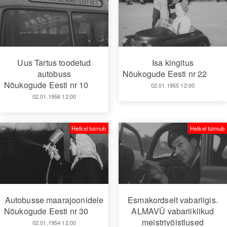
Uus Tartus toodetud
Isa kingitus
autobuss
Nõukogude Eesti nr 22
Nõukogude Eesti nr 10
02.01.1955 12:00
02.01.1956 12:00
Hetkel toimub
Hetkel toimub
Autobusse maarajoonidele
Esmakordselt vabariigis.
Nõukogude Eesti nr 30
ALMAVÜ vabariiklikud
meistrivõistlused
02.01.1954 12:00