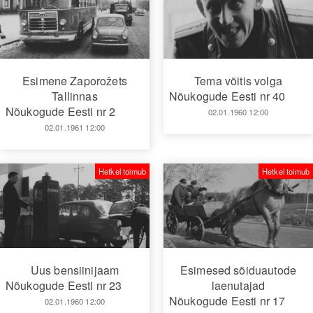
Esimene Zaporožets
Tema võitis volga
Tallinnas
Nõukogude Eesti nr 40
Nõukogude Eesti nr 2
02.01.1960 12:00
02.01.1961 12:00
Hetkel toimub
Hetkel toimub
Uus bensiinijaam
Esimesed sõiduautode
Nõukogude Eesti nr 23
laenutajad
Nõukogude Eesti nr 17
02.01.1960 12:00