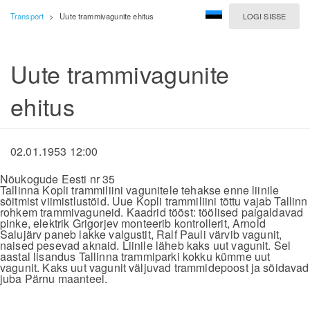
Transport
>
Uute trammivagunite ehitus
LOGI SISSE
Uute trammivagunite
ehitus
02.01.1953 12:00
Nõukogude Eesti nr 35
Tallinna Kopli trammiliini vagunitele tehakse enne liinile
sõitmist viimistlustöid. Uue Kopli trammiliini tõttu vajab Tallinn
rohkem trammivaguneid. Kaadrid tööst: töölised paigaldavad
pinke, elektrik Grigorjev monteerib kontrollerit, Arnold
Salujärv paneb lakke valgustit, Ralf Pauli värvib vagunit,
naised pesevad aknaid. Liinile läheb kaks uut vagunit. Sel
aastal lisandus Tallinna trammiparki kokku kümme uut
vagunit. Kaks uut vagunit väljuvad trammidepoost ja sõidavad
juba Pärnu maanteel.