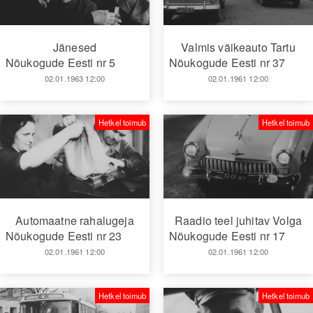
Jänesed
Valmis väikeauto Tartu
Nõukogude Eesti nr 5
Nõukogude Eesti nr 37
02.01.1963 12:00
02.01.1961 12:00
Hetkel toimub
Hetkel toimub
Automaatne rahalugeja
Raadio teel juhitav Volga
Nõukogude Eesti nr 23
Nõukogude Eesti nr 17
02.01.1961 12:00
02.01.1961 12:00
Hetkel toimub
Hetkel toimub