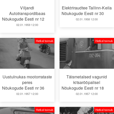
Viljandi
Elektriraudtee Tallinn-Keila
Autotranspordibaas
Nõukogude Eesti nr 30
Nõukogude Eesti nr 12
02.01.1958 12:00
02.01.1959 12:00
Hetkel toimub
Hetkel toimub
Uustulnukas mootorrataste
Täismetalsed vagunid
peres
kitsarööpalisel
Nõukogude Eesti nr 36
Nõukogude Eesti nr 18
02.01.1957 12:00
02.01.1957 12:00
Hetkel toimub
Hetkel toimub