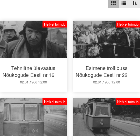
Hetkel toimub
Hetkel toimub
Tehniline ülevaatus
Esimene trollibuss
Nõukogude Eesti nr 16
Nõukogude Eesti nr 22
02.01.1966 12:00
02.01.1965 12:00
Hetkel toimub
Hetkel toimub