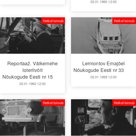
02.01.1960 12:00
Hetkel toimub
Hetkel toimub
Reportaaž. Väikemehe
Lermontov Emajõel
loteriivõit
Nõukogude Eesti nr 33
Nõukogude Eesti nr 15
02.01.1959 12:00
02.01.1960 12:00
Hetkel toimub
Hetkel toimub