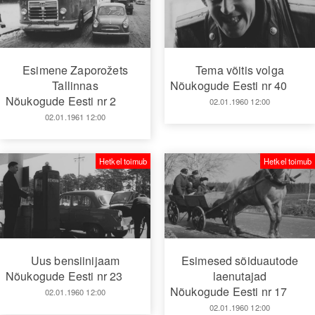
Esimene Zaporožets
Tema võitis volga
Tallinnas
Nõukogude Eesti nr 40
Nõukogude Eesti nr 2
02.01.1960 12:00
02.01.1961 12:00
Hetkel toimub
Hetkel toimub
Uus bensiinijaam
Esimesed sõiduautode
Nõukogude Eesti nr 23
laenutajad
Nõukogude Eesti nr 17
02.01.1960 12:00
02.01.1960 12:00