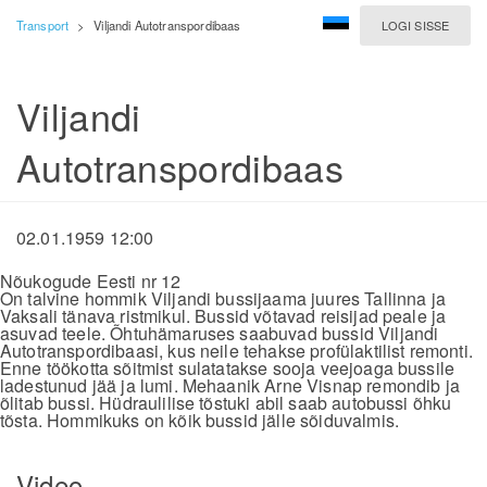
Transport
>
Viljandi Autotranspordibaas
LOGI SISSE
Viljandi
Autotranspordibaas
02.01.1959 12:00
Nõukogude Eesti nr 12
On talvine hommik Viljandi bussijaama juures Tallinna ja
Vaksali tänava ristmikul. Bussid võtavad reisijad peale ja
asuvad teele. Õhtuhämaruses saabuvad bussid Viljandi
Autotranspordibaasi, kus neile tehakse profülaktilist remonti.
Enne töökotta sõitmist sulatatakse sooja veejoaga bussile
ladestunud jää ja lumi. Mehaanik Arne Visnap remondib ja
õlitab bussi. Hüdraulilise tõstuki abil saab autobussi õhku
tõsta. Hommikuks on kõik bussid jälle sõiduvalmis.
Video