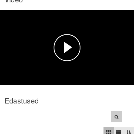
Esita
video
Edastused