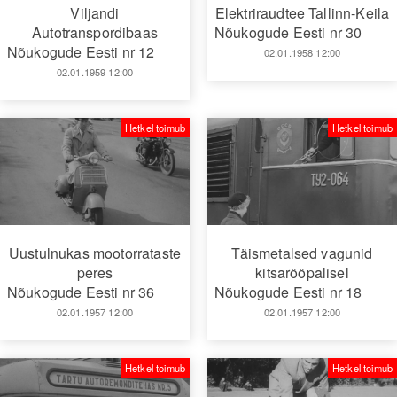
Viljandi
Elektriraudtee Tallinn-Keila
Autotranspordibaas
Nõukogude Eesti nr 30
Nõukogude Eesti nr 12
02.01.1958 12:00
02.01.1959 12:00
Hetkel toimub
Hetkel toimub
Uustulnukas mootorrataste
Täismetalsed vagunid
peres
kitsarööpalisel
Nõukogude Eesti nr 36
Nõukogude Eesti nr 18
02.01.1957 12:00
02.01.1957 12:00
Hetkel toimub
Hetkel toimub