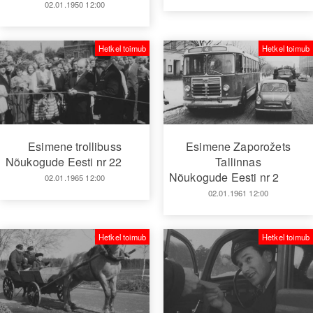
02.01.1950 12:00
Hetkel toimub
Hetkel toimub
Esimene trollibuss
Esimene Zaporožets
Nõukogude Eesti nr 22
Tallinnas
Nõukogude Eesti nr 2
02.01.1965 12:00
02.01.1961 12:00
Hetkel toimub
Hetkel toimub