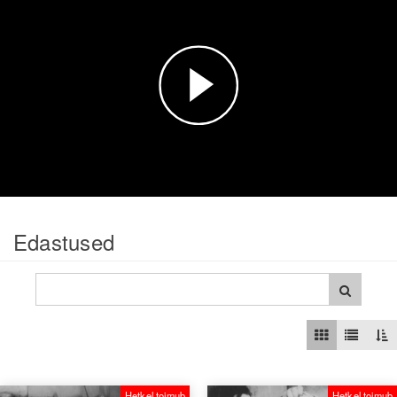
Esita
video
Edastused
Hetkel toimub
Hetkel toimub