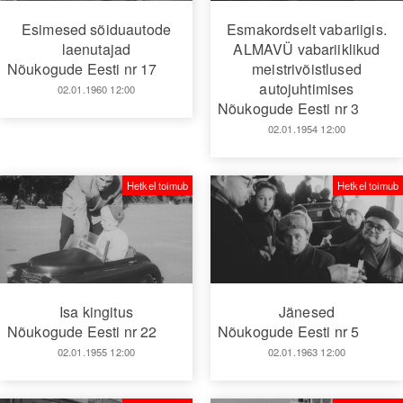
Esimesed sõiduautode
Esmakordselt vabariigis.
laenutajad
ALMAVÜ vabariiklikud
Nõukogude Eesti nr 17
meistrivõistlused
autojuhtimises
02.01.1960 12:00
Nõukogude Eesti nr 3
02.01.1954 12:00
Hetkel toimub
Hetkel toimub
Isa kingitus
Jänesed
Nõukogude Eesti nr 22
Nõukogude Eesti nr 5
02.01.1955 12:00
02.01.1963 12:00