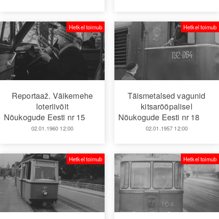
Hetkel toimub
Hetkel toimub
Reportaaž. Väikemehe
Täismetalsed vagunid
loteriivõit
kitsarööpalisel
Nõukogude Eesti nr 15
Nõukogude Eesti nr 18
02.01.1960 12:00
02.01.1957 12:00
Hetkel toimub
Hetkel toimub