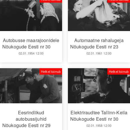
Autobusse maarajoonidele
Automaatne rahalugeja
Nõukogude Eesti nr 30
Nõukogude Eesti nr 23
02.01.1954 12:00
02.01.1961 12:00
Hetkel toimub
Hetkel toimub
Eesrindlikud
Elektriraudtee Tallinn-Keila
autobussijuhid
Nõukogude Eesti nr 30
Nõukogude Eesti nr 29
02.01.1958 12:00