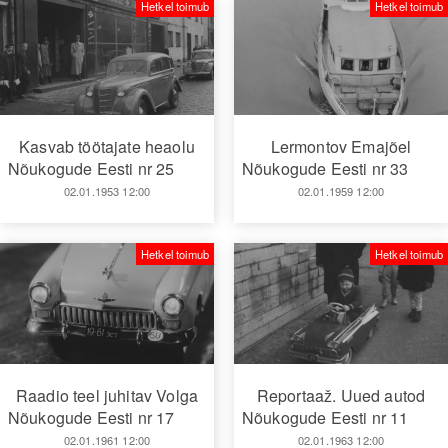
Hetkel toimub
Hetkel toimub
Kasvab töötajate heaolu
Lermontov Emajõel
Nõukogude Eesti nr 25
Nõukogude Eesti nr 33
02.01.1953 12:00
02.01.1959 12:00
Hetkel toimub
Hetkel toimub
Raadio teel juhitav Volga
Reportaaž. Uued autod
Nõukogude Eesti nr 17
Nõukogude Eesti nr 11
02.01.1961 12:00
02.01.1963 12:00