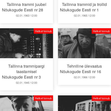
Tallinna trammi juubel
Tallinna trammid ja trollid
Nõukogude Eesti nr 28
Nõukogude Eesti nr 1
02.01.1963 12:00
02.01.1965 12:00
Hetkel toimub
Hetkel toimub
Tallinna trammipargi
Tehniline ülevaatus
taastamisel
Nõukogude Eesti nr 16
Nõukogude Eesti nr 3
02.01.1966 12:00
02.01.1945 12:00
Hetkel toimub
Hetkel toimub