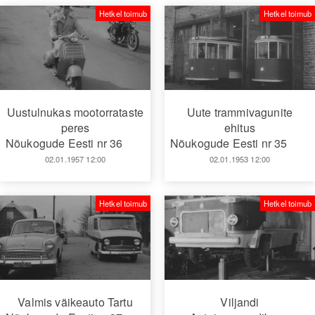
Hetkel toimub
Hetkel toimub
Uustulnukas mootorrataste
Uute trammivagunite
peres
ehitus
Nõukogude Eesti nr 36
Nõukogude Eesti nr 35
02.01.1957 12:00
02.01.1953 12:00
Hetkel toimub
Hetkel toimub
Valmis väikeauto Tartu
Viljandi