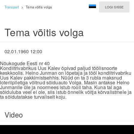
Transport
>
Tema võitis volga
LOGI SISSE
Tema võitis volga
02.01.1960 12:00
Nõukogude Eesti nr 40
Kondiitrivabrikus Uus Kalev õpivad paljud töölisnoorte
keskkoolis. Heino Junman on lõpetaja ja tööl kondiitrivabriku
Uus Kalev pakkimistsehhis. Nüüd on ta 3 rubla maksnud
loteriipiletiga võitnud sõiduauto Volga. Masin antakse Heino
Junmanile üle ja noormees istub rooli taha. Kuna tal aga
sõiduluba veel ei ole, siis istub õnnelik võitja kõrvalistmele ja
ta sõidutatakse turvaliselt koju.
Video