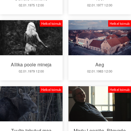
02.01.1975 12:00
02.01.1977 12:00
Hetkel toimub
Hetkel toimub
Allika poole mineja
Aeg
02.01.1979 12:00
02.01.1983 12:00
Hetkel toimub
Hetkel toimub
Tuulte tahutud maa
Marju Lepajõe. Päevade