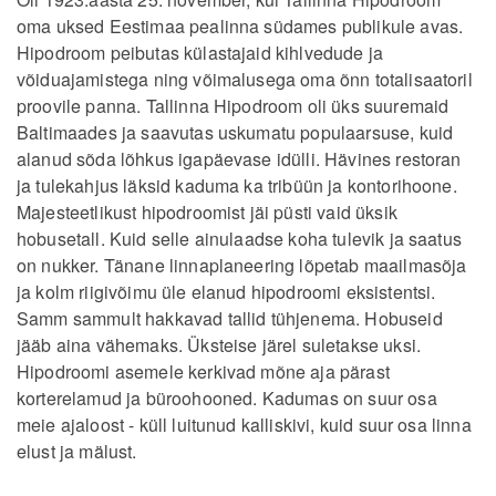
oma uksed Eestimaa pealinna südames publikule avas.
Hipodroom peibutas külastajaid kihlvedude ja
võiduajamistega ning võimalusega oma õnn totalisaatoril
proovile panna. Tallinna Hipodroom oli üks suuremaid
Baltimaades ja saavutas uskumatu populaarsuse, kuid
alanud sõda lõhkus igapäevase idülli. Hävines restoran
ja tulekahjus läksid kaduma ka tribüün ja kontorihoone.
Majesteetlikust hipodroomist jäi püsti vaid üksik
hobusetall. Kuid selle ainulaadse koha tulevik ja saatus
on nukker. Tänane linnaplaneering lõpetab maailmasõja
ja kolm riigivõimu üle elanud hipodroomi eksistentsi.
Samm sammult hakkavad tallid tühjenema. Hobuseid
jääb aina vähemaks. Üksteise järel suletakse uksi.
Hipodroomi asemele kerkivad mõne aja pärast
korterelamud ja büroohooned. Kadumas on suur osa
meie ajaloost - küll luitunud kalliskivi, kuid suur osa linna
elust ja mälust.