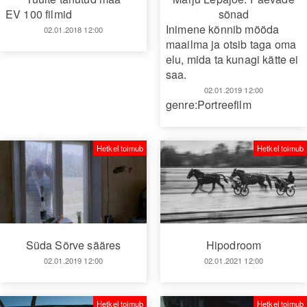
EV 100 filmid
sõnad
Inimene kõnnib mööda
02.01.2018 12:00
maailma ja otsib taga oma
elu, mida ta kunagi kätte ei
saa.
02.01.2019 12:00
genre:Portreefilm
Hetkel toimub
Hetkel toimub
Süda Sõrve sääres
Hipodroom
02.01.2019 12:00
02.01.2021 12:00
Hetkel toimub
Hetkel toimub