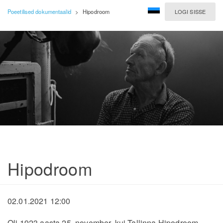
Poeetilised dokumentaalid
>
Hipodroom
LOGI SISSE
Hipodroom
02.01.2021 12:00
Oli 1923.aasta 25. november, kui Tallinna Hipodroom