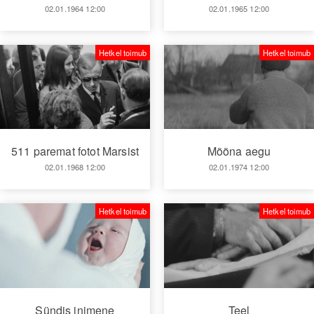
02.01.1964 12:00
02.01.1965 12:00
Hetkel toimub
Hetkel toimub
511 paremat fotot Marsist
Mõõna aegu
02.01.1968 12:00
02.01.1974 12:00
Hetkel toimub
Hetkel toimub
Sündis inimene
Teel