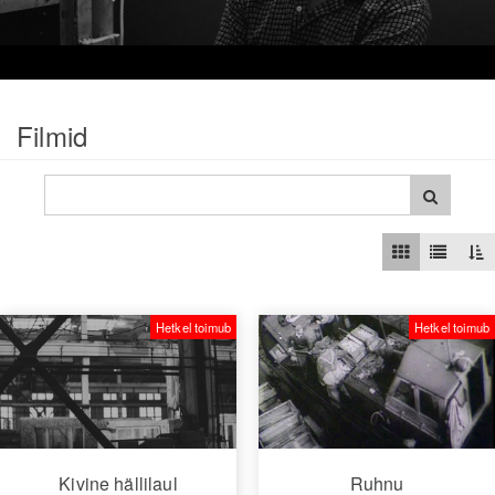
video
Filmid
Hetkel toimub
Hetkel toimub
Kivine hällilaul
Ruhnu