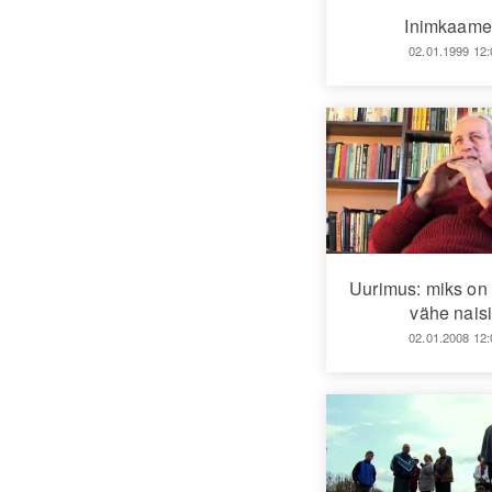
Inimkaame
02.01.1999 12:
Uurimus: miks on p
vähe nais
02.01.2008 12: