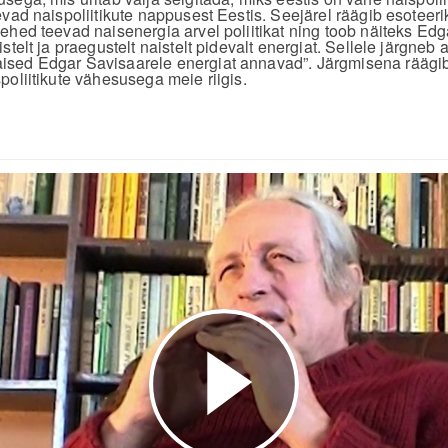
evad naispoliitikute nappusest Eestis. Seejärel räägib esoteer
ehed teevad naisenergia arvel poliitikat ning toob näiteks Edg
stelt ja praegustelt naistelt pidevalt energiat. Sellele järgneb
sed Edgar Savisaarele energiat annavad”. Järgmisena räägib
poliitikute vähesusega meie riigis.
Esita
video