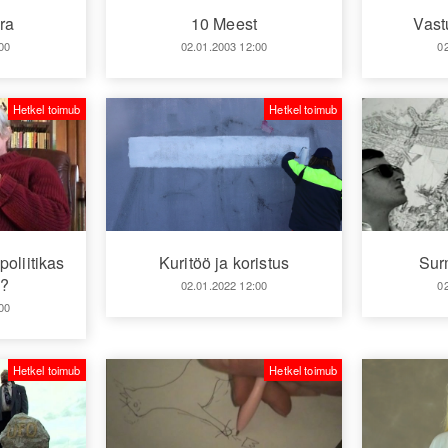
ra
10 Meest
Vast
00
02.01.2003 12:00
0
Hetkel toimub
Hetkel toimub
oliitikas
Kuritöö ja koristus
Sur
i?
02.01.2022 12:00
0
00
Hetkel toimub
Hetkel toimub