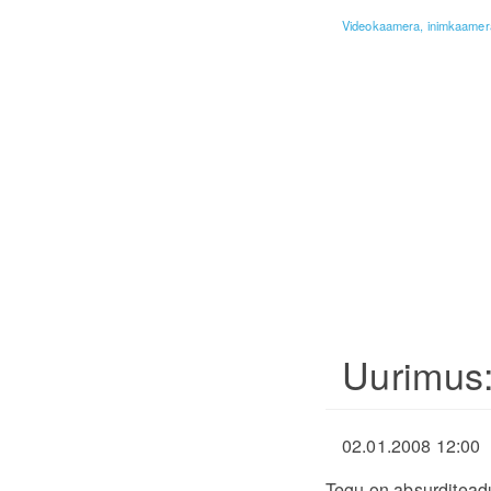
Videokaamera, inimkaamera
Uurimus:
02.01.2008 12:00
Tegu on absurditeadus