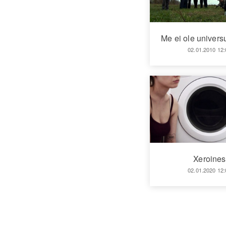
Me ei ole univers
02.01.2010 12:
Xeroines
02.01.2020 12: