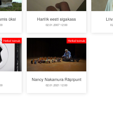
umis üksi
Harilik eesti sigakass
Lii
00
02.01.2007 12:00
0
Hetkel toimub
Hetkel toimub
Nancy Nakamura Räpipunt
00
02.01.2021 12:00