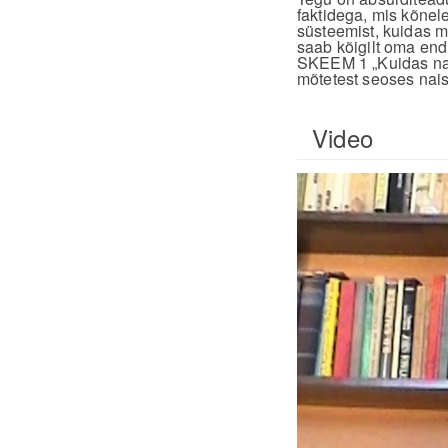
faktidega, mis kõnel
süsteemist, kuidas m
saab kõigilt oma endi
SKEEM 1 „Kuidas nai
mõtetest seoses nais
Video