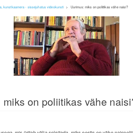
, kunstkaamera - sissejuhatus videokunsti
>
Uurimus: miks on poliitikas vähe naisi?
 miks on poliitikas vähe naisi
ega, mis üritab välja selgitada, miks eestis on vähe naispolii