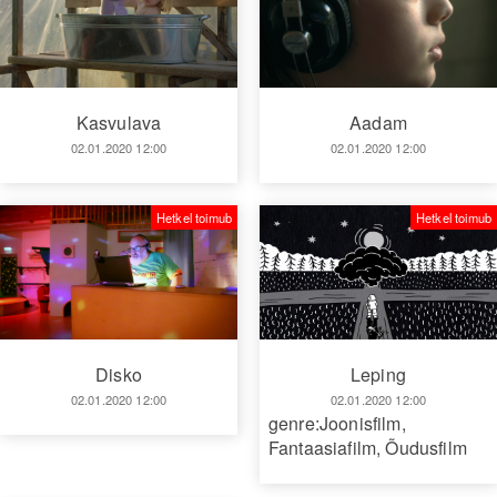
Kasvulava
Aadam
02.01.2020 12:00
02.01.2020 12:00
Hetkel toimub
Hetkel toimub
Disko
Leping
02.01.2020 12:00
02.01.2020 12:00
genre:Joonisfilm
,
Fantaasiafilm
,
Õudusfilm