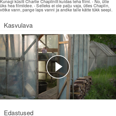
Kunagi küsiti Charlie Chaplinilt kuidas teha filmi. - No, ütle
üks hea filmiidee. - Selleks ei ole palju vaja, ütles Chaplin,
võtke vann, pange laps vanni ja andke talle kätte tükk seepi.
Kasvulava
Esita
video
Edastused