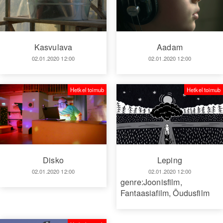
Kasvulava
Aadam
02.01.2020 12:00
02.01.2020 12:00
Hetkel toimub
Hetkel toimub
Disko
Leping
02.01.2020 12:00
02.01.2020 12:00
genre:Joonisfilm
,
Fantaasiafilm
,
Õudusfilm