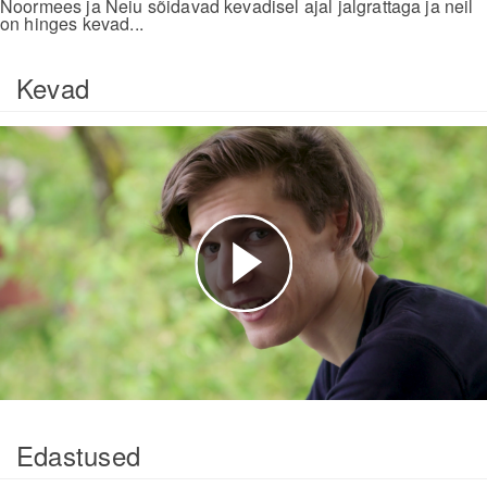
Noormees ja Neiu sõidavad kevadisel ajal jalgrattaga ja neil
on hinges kevad...
Kevad
Esita
video
Edastused