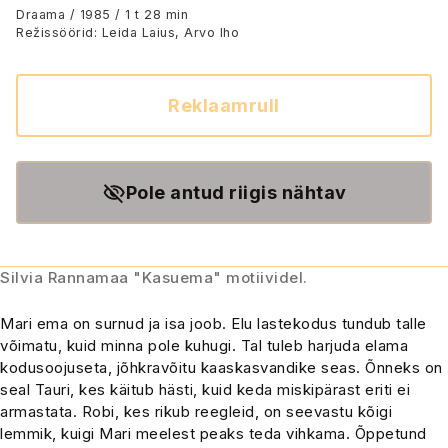
Draama / 1985 / 1 t 28 min
Režissöörid: Leida Laius, Arvo Iho
Reklaamrull
Pole antud riigis nähtav
Silvia Rannamaa "Kasuema" motiividel.
Mari ema on surnud ja isa joob. Elu lastekodus tundub talle
võimatu, kuid minna pole kuhugi. Tal tuleb harjuda elama
kodusoojuseta, jõhkravõitu kaaskasvandike seas. Õnneks on
seal Tauri, kes käitub hästi, kuid keda miskipärast eriti ei
armastata. Robi, kes rikub reegleid, on seevastu kõigi
lemmik, kuigi Mari meelest peaks teda vihkama. Õppetund