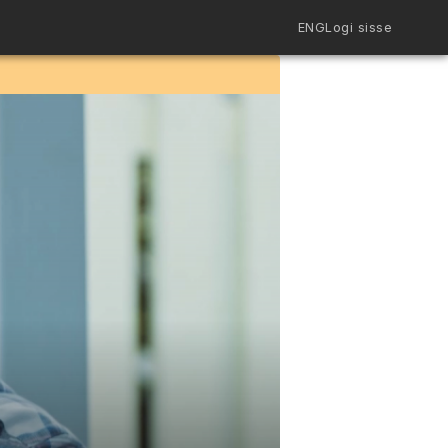
ENG
Logi sisse
Filmiriiul
Kureeritud kogud
Filmikaart
Ajajoon
Koolidele
Hinnad
ENG