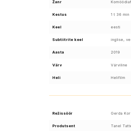
Žanr
Komöödiaf
Kestus
1 t 36 min
Keel
eesti
Subtiitrite keel
inglise, v
Aasta
2019
Värv
Värviline
Heli
Helifilm
Režissöör
Gerda Ko
Produtsent
Tanel Tatt