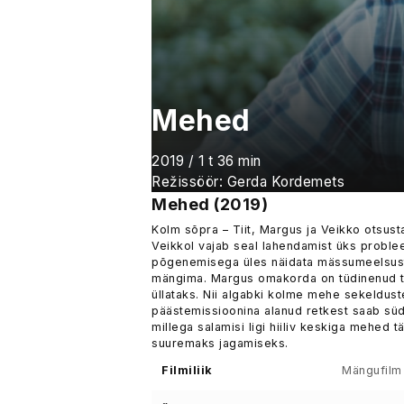
Mehed
2019 / 1 t 36 min
Režissöör: Gerda Kordemets
Mehed (2019)
Kolm sõpra – Tiit, Margus ja Veikko otsust
Veikkol vajab seal lahendamist üks problee
põgenemisega üles näidata mässumeelsust,
mängima. Margus omakorda on tüdinenud tur
üllataks. Nii algabki kolme mehe sekeldus
päästemissioonina alanud retkest saab südam
millega salamisi ligi hiiliv keskiga mehed t
suuremaks jagamiseks.
Filmiliik
Mängufilm