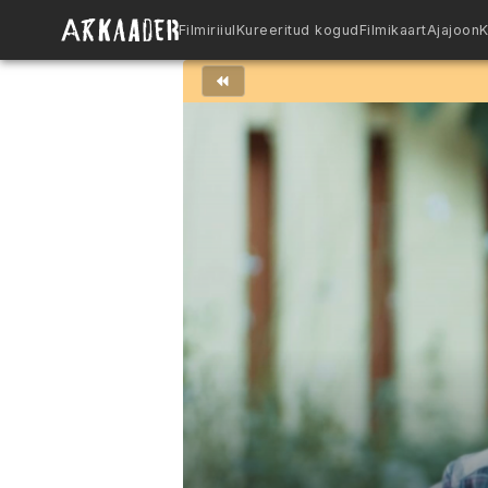
Filmiriiul
Kureeritud kogud
Filmikaart
Ajajoon
K