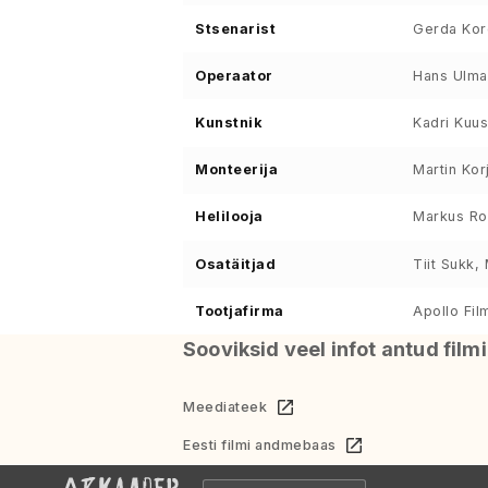
Stsenarist
Gerda Ko
Operaator
Hans Ulma
Kunstnik
Kadri Kuus
Monteerija
Martin Kor
Helilooja
Markus R
Osatäitjad
Tiit Sukk,
Tootjafirma
Apollo Fil
Sooviksid veel infot antud film
Meediateek
Eesti filmi andmebaas