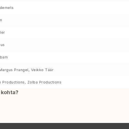
rdemets
n
ler
jus
obam
 Margus Prangel, Veikko Täär
m Productions, Zolba Productions
i kohta?