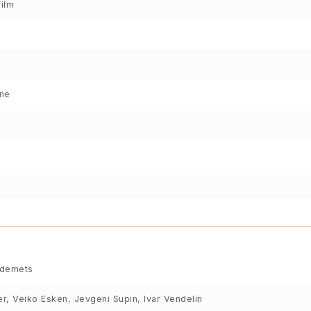
ilm
ene
rdemets
er, Veiko Esken, Jevgeni Supin, Ivar Vendelin