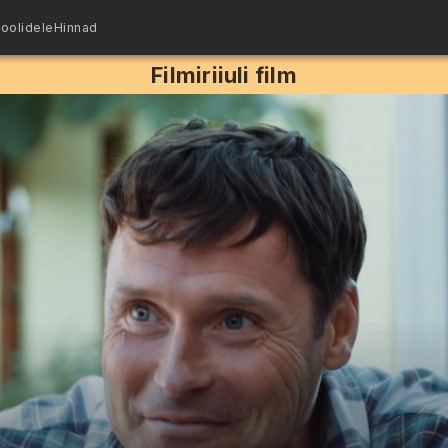
oolidele
Hinnad
Filmiriiuli film