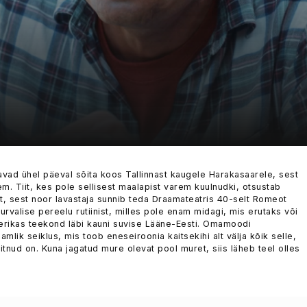
avad ühel päeval sõita koos Tallinnast kaugele Harakasaarele, sest
m. Tiit, kes pole sellisest maalapist varem kuulnudki, otsustab
 sest noor lavastaja sunnib teda Draamateatris 40-selt Romeot
valise pereelu rutiinist, milles pole enam midagi, mis erutaks või
terikas teekond läbi kauni suvise Lääne-Eesti. Omamoodi
lik seiklus, mis toob eneseiroonia kaitsekihi alt välja kõik selle,
äitnud on. Kuna jagatud mure olevat pool muret, siis läheb teel olles