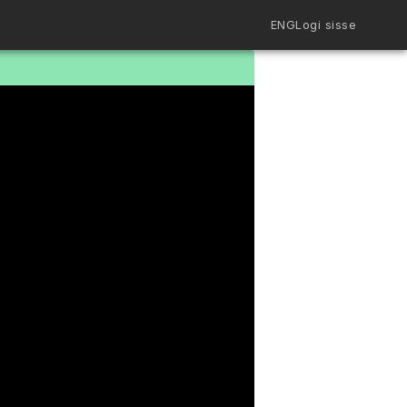
ENG
Logi sisse
Filmiriiul
Kureeritud kogud
Filmikaart
Ajajoon
Koolidele
Hinnad
ENG