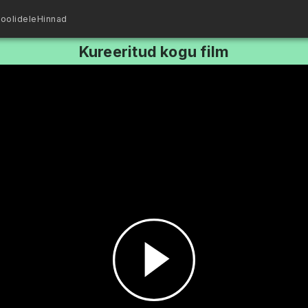
oolidele
Hinnad
Kureeritud kogu film
Esita
video