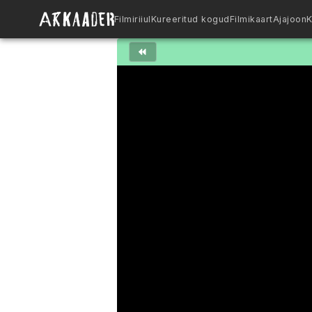
Filmiriiul
Kureeritud kogud
Filmikaart
Ajajoon
K