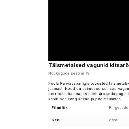
Täismetalsed vagunid kitsarö
Nõukogude Eesti nr 18
Poola Rahvavabariigis toodetud täismetalse
jaamast. Need on esimesed sellised vagun
perroonil, käsipagas tuleb ära anda pagasiv
katab see rong kolme ja poole tunniga.
Filmiliik
Ringvaade
Keel
eesti