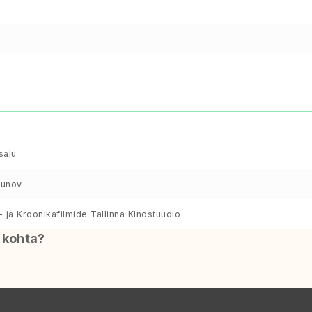
salu
bunov
e- ja Kroonikafilmide Tallinna Kinostuudio
i kohta?