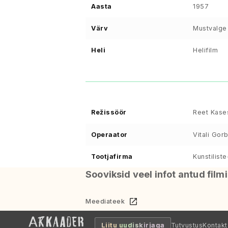
Aasta
1957
Värv
Mustvalge
Heli
Helifilm
Režissöör
Reet Kase
Operaator
Vitali Gor
Tootjafirma
Kunstilist
Sooviksid veel infot antud film
Meediateek
Liitu uudiskirjaga
Tutvustus
Kontakt