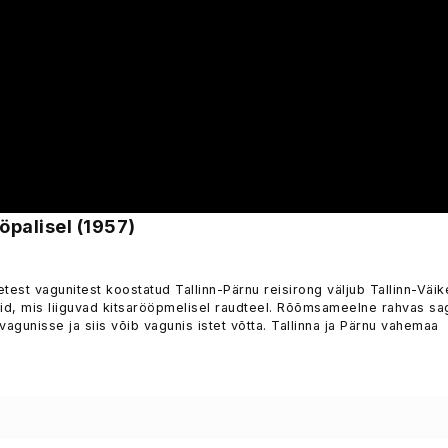
öpalisel (1957)
test vagunitest koostatud Tallinn-Pärnu reisirong väljub Tallinn-Väik
id, mis liiguvad kitsarööpmelisel raudteel. Rõõmsameelne rahvas sa
agunisse ja siis võib vagunis istet võtta. Tallinna ja Pärnu vahemaa