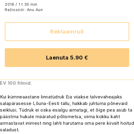
2018 / 1 t 30 min
Režissöör: Anu Aun
Reklaamrull
Laenuta 5.90 €
EV 100 filmid.
Kui kümneaastane linnatüdruk Eia viiakse talvevaheajaks
salapärasesse Lõuna-Eesti tallu, hakkab juhtuma põnevaid
seiklusi. Tüdruk ei oska esialgu aimatagi, et õige pea asub ta
päästma hukule määratud põlismetsa, viima kokku kaht
armastavat inimest ning lahti harutama oma pere kiivalt hoitud
saladust.