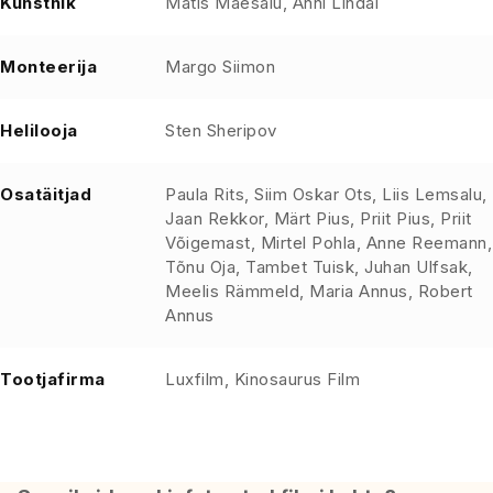
Kunstnik
Matis Mäesalu, Anni Lindal
Monteerija
Margo Siimon
Helilooja
Sten Sheripov
Osatäitjad
Paula Rits, Siim Oskar Ots, Liis Lemsalu,
Jaan Rekkor, Märt Pius, Priit Pius, Priit
Võigemast, Mirtel Pohla, Anne Reemann,
Tõnu Oja, Tambet Tuisk, Juhan Ulfsak,
Meelis Rämmeld, Maria Annus, Robert
Annus
Tootjafirma
Luxfilm, Kinosaurus Film