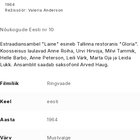
1964
Režissöör: Valeria Anderson
Nõukogude Eesti nr 10
Estraadiansambel "Laine" esineb Tallinna restoranis "Gloria".
Koosseisus laulavad Anne Roiha, Urvi Hirvoja, Milvi Tammik,
Helle Barbo, Anne Peterson, Leili Värk, Marta Oja ja Leida
Lukk. Ansamblit saadab saksofonil Arved Haug.
Filmiliik
Ringvaade
Keel
eesti
Aasta
1964
Värv
Mustvalge