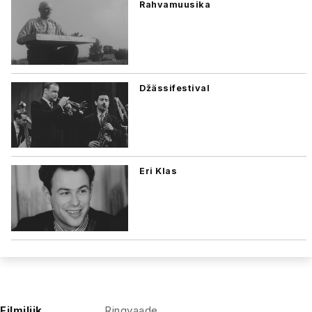
Rahvamuusika
Džässifestival
Eri Klas
Filmiliik
Ringvaade