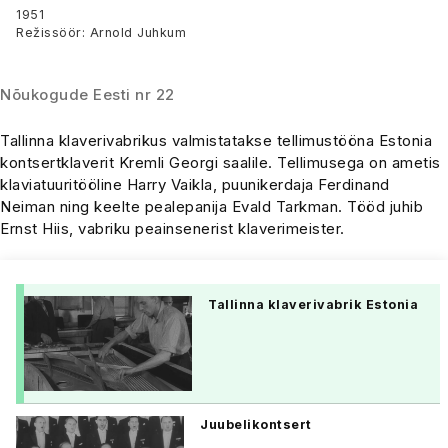
Estonia
1951
Režissöör: Arnold Juhkum
Nõukogude Eesti nr 22
Tallinna klaverivabrikus valmistatakse tellimustööna Estonia
kontsertklaverit Kremli Georgi saalile. Tellimusega on ametis
klaviatuuritööline Harry Vaikla, puunikerdaja Ferdinand
Neiman ning keelte pealepanija Evald Tarkman. Tööd juhib
Ernst Hiis, vabriku peainsenerist klaverimeister.
Tallinna klaverivabrik Estonia
Juubelikontsert