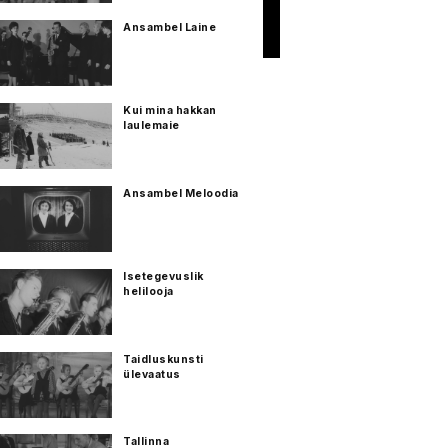
Ansambel Laine
Kui mina hakkan
laulemaie
Ansambel Meloodia
Isetegevuslik
helilooja
Taidluskunsti
ülevaatus
Tallinna