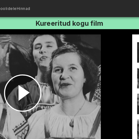
oolidele
Hinnad
Kureeritud kogu film
Esita
video