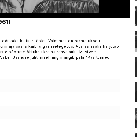
961)
d edukaks kultuuritööks. Valmimas on raamatukogu
rimaja saalis käib vilgas isetegevus. Avaras saalis harjutab
aste sõpruse õhtuks ukraina rahvalaulu. Mustvee
 Valter Jaanuse juhtimisel ning mängib pala "Kas tunned