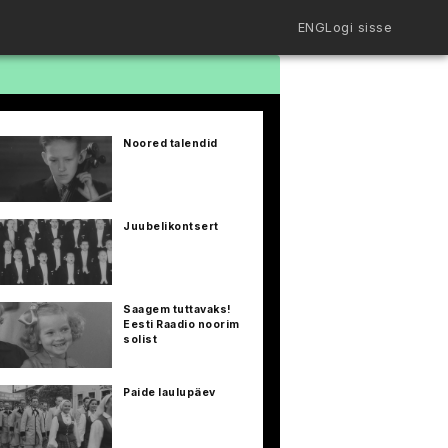
ENG
Logi sisse
Filmiriiul
Kureeritud kogud
Filmikaart
Noored talendid
Ajajoon
Koolidele
Hinnad
ENG
Juubelikontsert
Saagem tuttavaks!
Eesti Raadio noorim
solist
Paide laulupäev