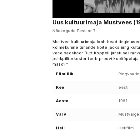
Uus kultuurimaja Mustvees (1
Nõukogude Eesti nr 7
Mustvee kultuurimaja loob head tingimuse
kolmekümne tuhande köite jaoks ning kultuu
vene segakoor Rutt Koppeli juhatusel rahv
puhkpilliorkester teeb proovi kooliõpetaja
maad?".
Filmiliik
Ringvaade
Keel
eesti
Aasta
1961
Värv
Mustvalge
Heli
Helifilm