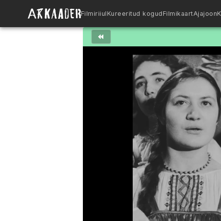
Filmiriiul
Kureeritud kogud
Filmikaart
Ajajoon
K