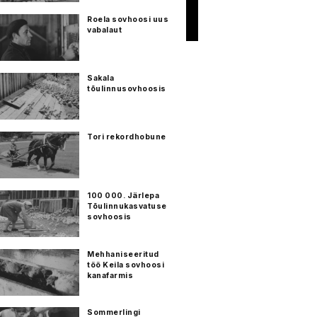
Roela sovhoosi uus
vabalaut
Sakala
tõulinnusovhoosis
Tori rekordhobune
100 000. Järlepa
Tõulinnukasvatuse
sovhoosis
Mehhaniseeritud
töö Keila sovhoosi
kanafarmis
Sommerlingi