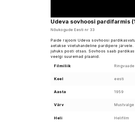
Udeva sovhoosi pardifarmis (
Nõukogude Eesti nr 33
Paide rajooni Udeva sovhoosi pardikasvatu
aetakse viietuhandeline pardipere järvele.
juhuks posti otsas. Sovhoos saab pardikas
veelgi suuremad plaanid.
Filmiliik
Ringvaade
Keel
eesti
Aasta
1959
Värv
Mustvalge
Heli
Helifilm