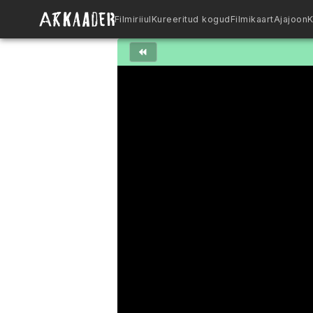
Filmiriiul
Kureeritud kogud
Filmikaart
Ajajoon
K