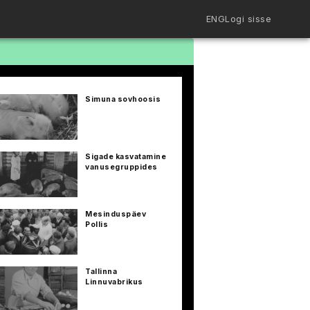
ENG
Logi sisse
Filmiriiul
Kureeritud kogud
Filmikaart
Simuna sovhoosis
Ajajoon
Koolidele
Hinnad
ENG
Sigade kasvatamine
vanusegruppides
Mesinduspäev
Pollis
Tallinna
Linnuvabrikus