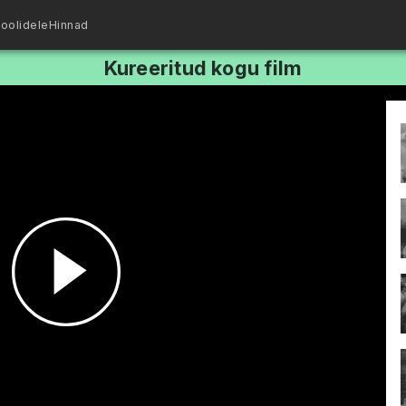
oolidele
Hinnad
Kureeritud kogu film
Esita
video