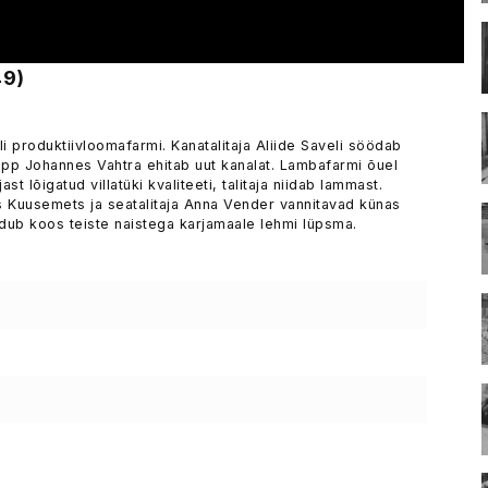
49)
i produktiivloomafarmi. Kanatalitaja Aliide Saveli söödab
epp Johannes Vahtra ehitab uut kanalat. Lambafarmi õuel
t lõigatud villatüki kvaliteeti, talitaja niidab lammast.
 Kuusemets ja seatalitaja Anna Vender vannitavad künas
ndub koos teiste naistega karjamaale lehmi lüpsma.