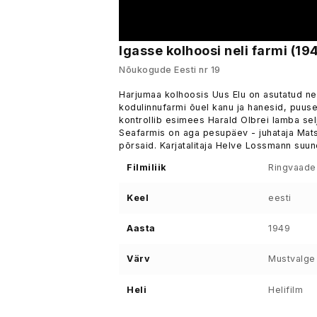
Igasse kolhoosi neli farmi (19
Nõukogude Eesti nr 19
Harjumaa kolhoosis Uus Elu on asutatud nel
kodulinnufarmi õuel kanu ja hanesid, puus
kontrollib esimees Harald Olbrei lamba seljas
Seafarmis on aga pesupäev - juhataja Mats
põrsaid. Karjatalitaja Helve Lossmann suu
Filmiliik
Ringvaade
Keel
eesti
Aasta
1949
Värv
Mustvalge
Heli
Helifilm