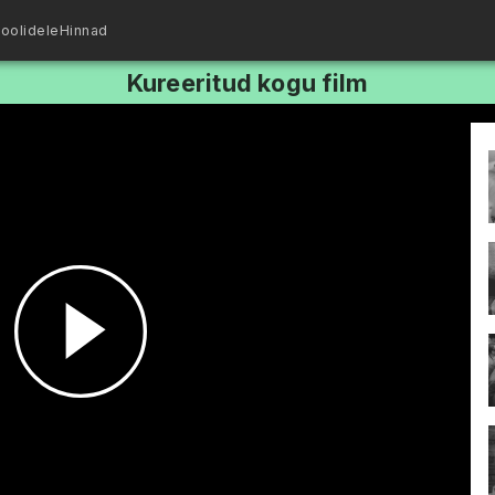
oolidele
Hinnad
Kureeritud kogu film
Esita
video