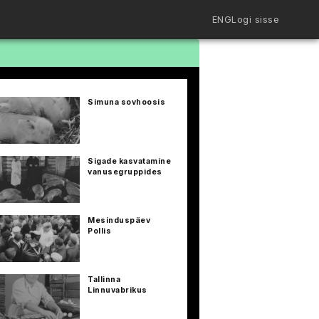
ENG
Logi sisse
Filmiriiul
Kureeritud kogud
Filmikaart
Simuna sovhoosis
Ajajoon
Koolidele
Hinnad
ENG
Sigade kasvatamine
vanusegruppides
Mesinduspäev
Pollis
Tallinna
Linnuvabrikus