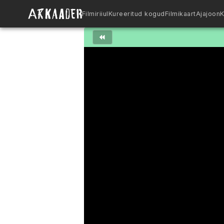
Filmiriiul
Kureeritud kogud
Filmikaart
Ajajoon
K