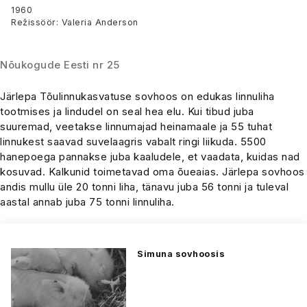
Tõulinnukasvatuse
1960
Režissöör: Valeria Anderson
sovhoosis
Nõukogude Eesti nr 25
Järlepa Tõulinnukasvatuse sovhoos on edukas linnuliha
tootmises ja lindudel on seal hea elu. Kui tibud juba
suuremad, veetakse linnumajad heinamaale ja 55 tuhat
linnukest saavad suvelaagris vabalt ringi liikuda. 5500
hanepoega pannakse juba kaaludele, et vaadata, kuidas nad
kosuvad. Kalkunid toimetavad oma õueaias. Järlepa sovhoos
andis mullu üle 20 tonni liha, tänavu juba 56 tonni ja tuleval
aastal annab juba 75 tonni linnuliha.
Simuna sovhoosis