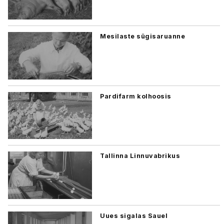
Mesilaste sügisaruanne
Pardifarm kolhoosis
Tallinna Linnuvabrikus
Uues sigalas Sauel