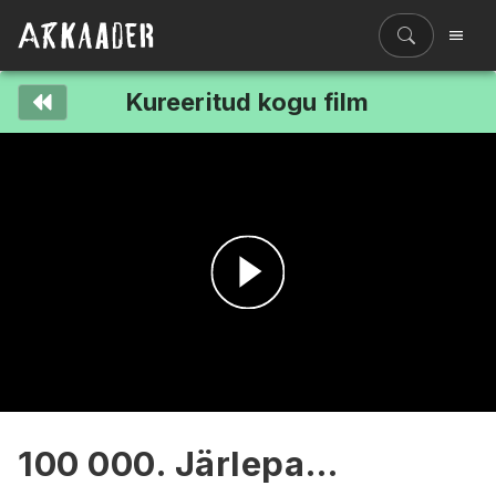
Kureeritud kogu film
Filmiriiul
Kureeritud kogud
Filmikaart
Ajajoon
Koolidele
Hinnad
Esita
ENG
video
100 000. Järlepa