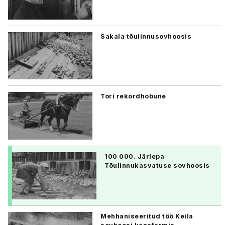
Sakala tõulinnusovhoosis
Tori rekordhobune
100 000. Järlepa
Tõulinnukasvatuse sovhoosis
Mehhaniseeritud töö Keila