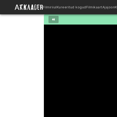
Filmiriiul
Kureeritud kogud
Filmikaart
Ajajoon
K