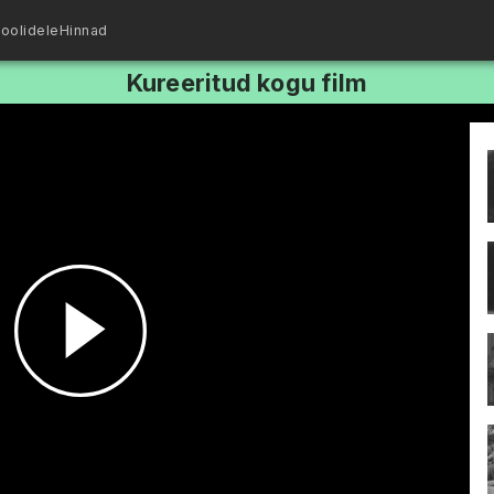
oolidele
Hinnad
Kureeritud kogu film
Esita
video