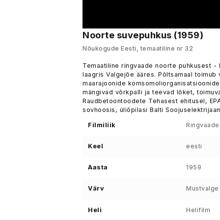
Noorte suvepuhkus (1959)
Nõukogude Eesti, temaatiline nr 32
Temaatiline ringvaade noorte puhkusest - 
laagris Valgejõe ääres. Põltsamaal toimub
maarajoonide komsomoliorganisatsioonide 
mängivad võrkpalli ja teevad lõket, toimuv
Raudbetoontoodete Tehasest ehitusel, EPA 
sovhoosis, üliõpilasi Balti Soojuselektrija
Filmiliik
Ringvaade
Keel
eesti
Aasta
1959
Värv
Mustvalge
Heli
Helifilm