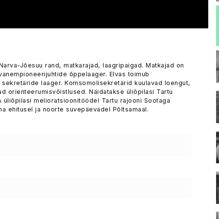
Narva-Jõesuu rand, matkarajad, laagripaigad. Matkajad on
 vanempioneerijuhtide õppelaager. Elvas toimub
sekretäride laager. Komsomolisekretärid kuulavad loengut,
ad orienteerumisvõistlused. Näidatakse üliõpilasi Tartu
üliõpilasi melioratsioonitöödel Tartu rajooni Sootaga
ama ehitusel ja noorte suvepäevadel Põltsamaal.