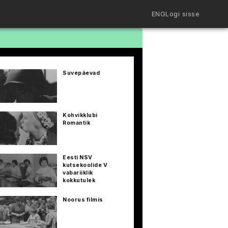
ENG
Logi sisse
Filmiriiul
Kureeritud kogud
Filmikaart
Suvepäevad
Ajajoon
Koolidele
Hinnad
ENG
Kohvikklubi
Romantik
Eesti NSV
kutsekoolide V
vabariiklik
kokkutulek
Noorus filmis