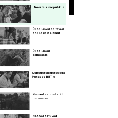
Noorte suvepuhkus
Üliõpilased ehitavad
endile ühiselamut
Üliõpilased
kolhoosis
Küpsustunnistusega
Punases RETis
Noored naturalistid
loomaaias
Noored astuvad