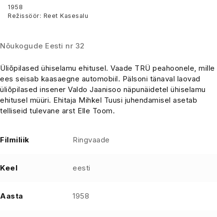
endile ühiselamut
1958
Režissöör: Reet Kasesalu
Nõukogude Eesti nr 32
Üliõpilased ühiselamu ehitusel. Vaade TRÜ peahoonele, mille
ees seisab kaasaegne automobiil. Pälsoni tänaval laovad
üliõpilased insener Valdo Jaanisoo näpunäidetel ühiselamu
ehitusel müüri. Ehitaja Mihkel Tuusi juhendamisel asetab
telliseid tulevane arst Elle Toom.
Filmiliik
Ringvaade
Keel
eesti
Aasta
1958