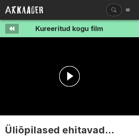
Kureeritud kogu film
Filmiriiul
Kureeritud kogud
Filmikaart
Ajajoon
Koolidele
Hinnad
Esita
ENG
video
Üliõpilased ehitavad