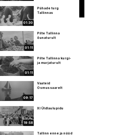
Pühade turg
Tallinnas
01:30
Pilte Tallinna
õunaturult
01:11
Pilte Tallinna kurgi-
ja marjaturult
01:11
Vaateid
Osmussaarelt
09:17
XI Üldlaulupidu
19:58
Tallinn enne ja nüüd