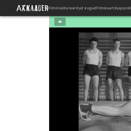
Filmiriiul
Kureeritud kogud
Filmikaart
Ajajoon
K