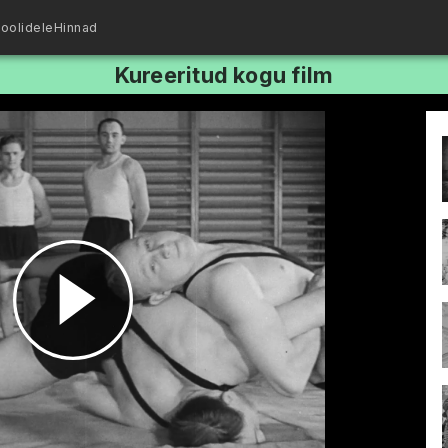
oolidele
Hinnad
Kureeritud kogu film
Esita
video