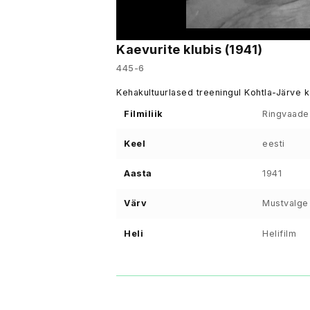
Kaevurite klubis (1941)
445-6
Kehakultuurlased treeningul Kohtla-Järve ka
Filmiliik
Ringvaade
Keel
eesti
Aasta
1941
Värv
Mustvalge
Heli
Helifilm