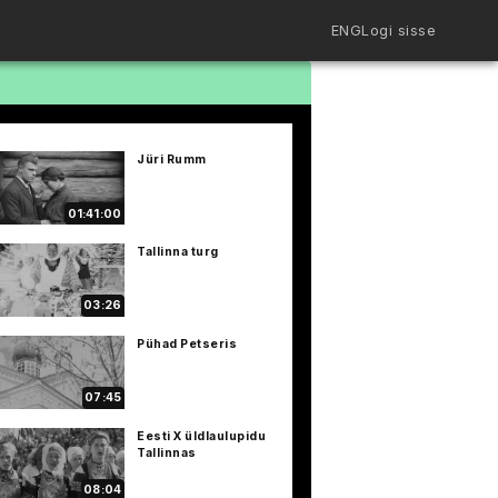
ENG
Logi sisse
Filmiriiul
Kureeritud kogud
Filmikaart
Jüri Rumm
Ajajoon
Koolidele
Hinnad
01:41:00
ENG
Tallinna turg
03:26
Pühad Petseris
07:45
Eesti X üldlaulupidu
Tallinnas
08:04