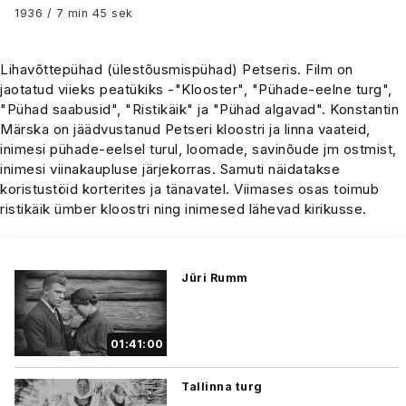
1936 / 7 min 45 sek
Lihavõttepühad (ülestõusmispühad) Petseris. Film on
jaotatud viieks peatükiks -"Klooster", "Pühade-eelne turg",
"Pühad saabusid", "Ristikäik" ja "Pühad algavad". Konstantin
Märska on jäädvustanud Petseri kloostri ja linna vaateid,
inimesi pühade-eelsel turul, loomade, savinõude jm ostmist,
inimesi viinakaupluse järjekorras. Samuti näidatakse
koristustöid korterites ja tänavatel. Viimases osas toimub
ristikäik ümber kloostri ning inimesed lähevad kirikusse.
Jüri Rumm
01:41:00
Tallinna turg