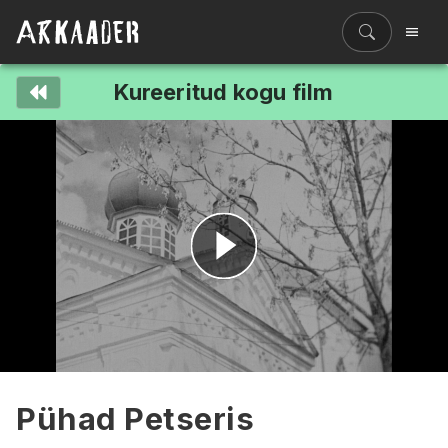
Kureeritud kogu film
Filmiriiul
Kureeritud kogud
Filmikaart
Ajajoon
Koolidele
Hinnad
Esita
ENG
video
Pühad Petseris