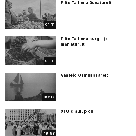
Pilte Tallinna õunaturult
01:11
Pilte Tallinna kurgi- ja
marjaturult
01:11
Vaateid Osmussaarelt
09:17
XI Üldlaulupidu
19:58