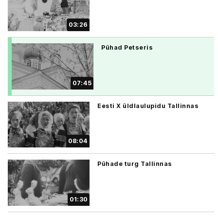
03:26
Pühad Petseris
07:45
Eesti X üldlaulupidu Tallinnas
08:04
Pühade turg Tallinnas
01:30