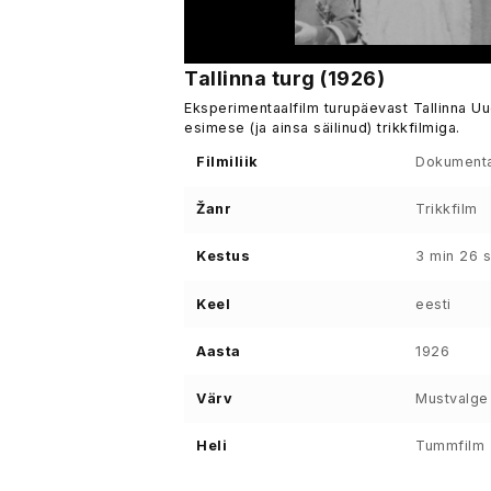
Tallinna turg (1926)
Eksperimentaalfilm turupäevast Tallinna Uue
esimese (ja ainsa säilinud) trikkfilmiga.
Filmiliik
Dokumenta
Žanr
Trikkfilm
Kestus
3 min 26 
Keel
eesti
Aasta
1926
Värv
Mustvalge
Heli
Tummfilm