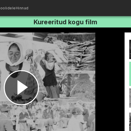
oolidele
Hinnad
Kureeritud kogu film
Esita
video