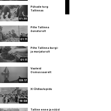
Pühade turg
Tallinnas
01:30
Pilte Tallinna
õunaturult
01:11
Pilte Tallinna kurgi-
ja marjaturult
01:11
Vaateid
Osmussaarelt
09:17
XI Üldlaulupidu
19:58
Tallinn enne ja nüüd