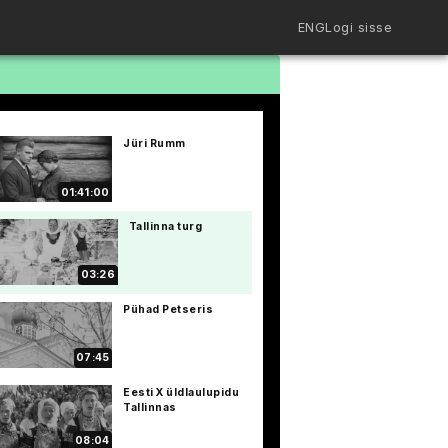
ENG
Logi sisse
Filmiriiul
Kureeritud kogud
Filmikaart
Jüri Rumm
Ajajoon
Koolidele
Hinnad
01:41:00
ENG
Tallinna turg
03:26
Pühad Petseris
07:45
Eesti X üldlaulupidu
Tallinnas
08:04