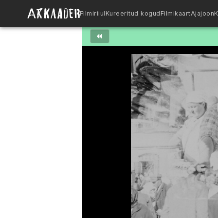
Filmiriiul
Kureeritud kogud
Filmikaart
Ajajoon
K