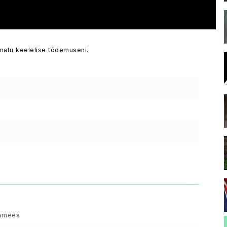
tamatu keelelise tõdemuseni.
lamees