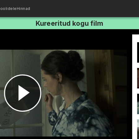
oolidele
Hinnad
Kureeritud kogu film
Esita
video