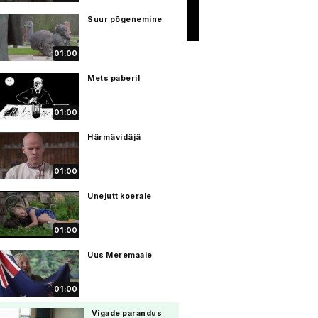
Suur põgenemine
01:00
Mets paberil
01:00
Härmävidäjä
01:00
Unejutt koerale
01:00
Uus Meremaale
01:00
Vigade parandus