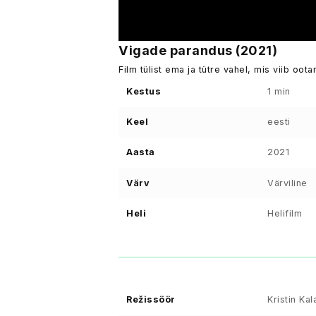
Vigade parandus (2021)
Film tülist ema ja tütre vahel, mis viib oo
Kestus
1 min
Keel
eesti
Aasta
2021
Värv
Värviline
Heli
Helifilm
Režissöör
Kristin Ka