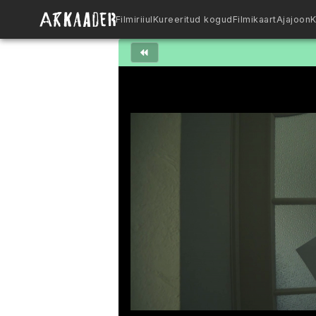
Filmiriiul
Kureeritud kogud
Filmikaart
Ajajoon
K