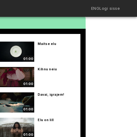
ENG
Logi sisse
Filmiriiul
Kureeritud kogud
Filmikaart
Maitse elu
Ajajoon
Koolidele
Hinnad
01:00
ENG
Kihnu neiu
01:00
Davai, igrajem!
01:00
Elu on lill
01:00