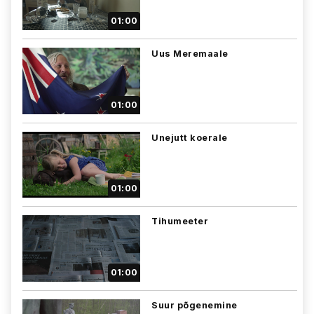
01:00
Uus Meremaale
01:00
Unejutt koerale
01:00
Tihumeeter
01:00
Suur põgenemine