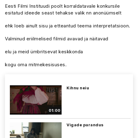
Eesti Filmi Instituudi poolt korraldatavale konkursile
esitatud ideede seast tehakse valik nn anonüümselt
ehk loeb ainult sisu ja etteantud teema interpretatsioon.
Valminud eriilmelised filmid avavad ja näitavad
elu ja meid ümbritsevat keskkonda
kogu oma mitmekesisuses.
Kihnu neiu
01:00
Vigade parandus