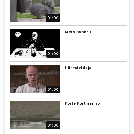
01:00
Mets paberil
01:00
Härmävidäjä
01:00
Forte Fortissimo
01:00