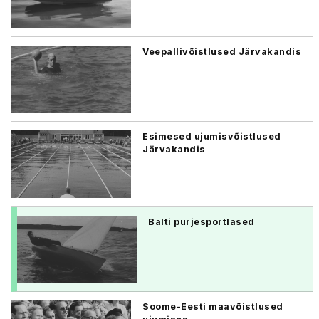
Veepallivõistlused Järvakandis
Esimesed ujumisvõistlused
Järvakandis
Balti purjesportlased
Soome-Eesti maavõistlused