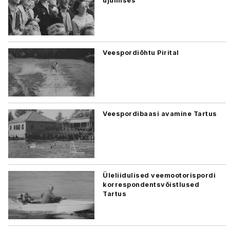
ujumises
Veespordiõhtu Pirital
Veespordibaasi avamine Tartus
Üleliidulised veemootorispordi
korrespondentsvõistlused
Tartus