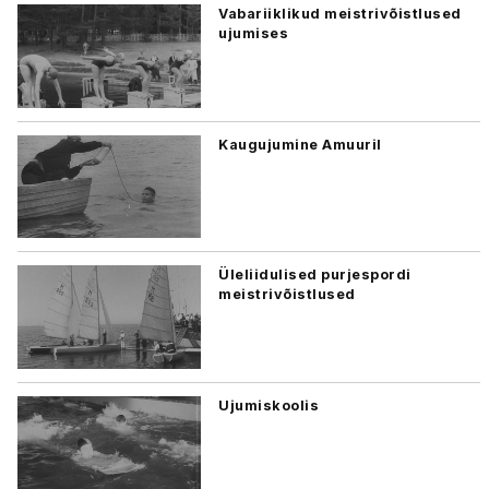
Vabariiklikud meistrivõistlused
ujumises
Kaugujumine Amuuril
Üleliidulised purjespordi
meistrivõistlused
Ujumiskoolis