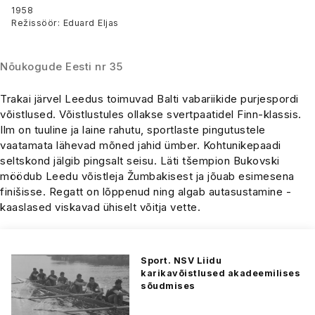
1958
Režissöör: Eduard Eljas
Nõukogude Eesti nr 35
Trakai järvel Leedus toimuvad Balti vabariikide purjespordi
võistlused. Võistlustules ollakse svertpaatidel Finn-klassis.
Ilm on tuuline ja laine rahutu, sportlaste pingutustele
vaatamata lähevad mõned jahid ümber. Kohtunikepaadi
seltskond jälgib pingsalt seisu. Läti tšempion Bukovski
möödub Leedu võistleja Žumbakisest ja jõuab esimesena
finišisse. Regatt on lõppenud ning algab autasustamine -
kaaslased viskavad ühiselt võitja vette.
Sport. NSV Liidu
karikavõistlused akadeemilises
sõudmises